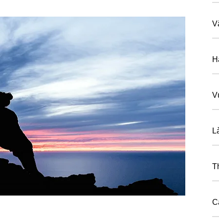
V
H
V
L
T
C