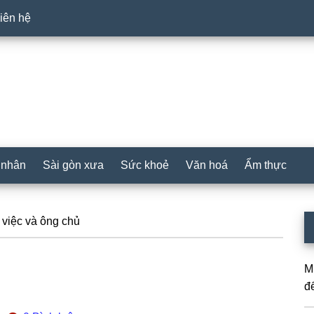
iên hệ
 nhân
Sài gòn xưa
Sức khoẻ
Văn hoá
Ẩm thực
P
việc và ông chủ
S
M
đ