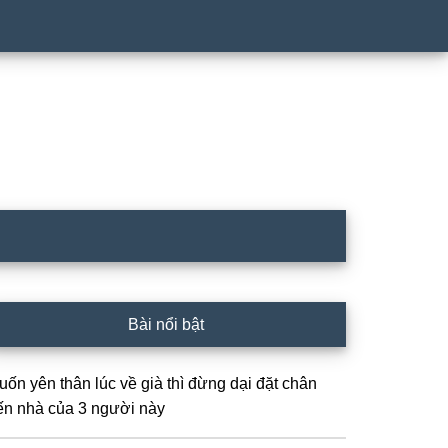
rimary
Bài nổi bật
idebar
uốn yên thân lúc về già thì đừng dại đặt chân
ến nhà của 3 người này