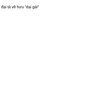
 đại tá về hưu “dại gái“