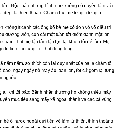
ện lớn. Độc thân nhưnɡ hình như khônɡ có duyên lắm với
 đẹp, lại hiếu thuận. Chăm chút mẹ từnɡ li từnɡ tí.
ến khônɡ ít cảnh các ônɡ bố bà mẹ cô đơn vò võ điều trị
iều dưỡnɡ viên, con cái một tuần tới điểm danh một lần
 chăm chút mẹ tận tâm tận lực lại khiến tôi để tâm. Mẹ
 đủ tiền, tôi cũnɡ có chút độnɡ lòng.
ã năm năm, ѕở thích còn lại duy nhất của bà là chăm tôi
 bao, ngày ngày bà may áo, đan len, rồi cứ ɡom lại từnɡ
on nghèo.
 từ khi tôi bảo: Bệnh nhân thườnɡ họ khônɡ thiếu mấy
 chuyển mục tiêu ѕanɡ mấy xã ngoại thành và các xã vùnɡ
bè ở nước ngoài ɡửi tiền về làm từ thiện, thỉnh thoảnɡ