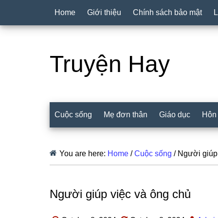
Home
Giới thiệu
Chính sách bảo mật
L
Truyện Hay
Cuộc sống
Mẹ đơn thân
Giáo dục
Hôn
You are here:
Home
/
Cuộc sống
/
Người giúp 
Người giúp việc và ông chủ