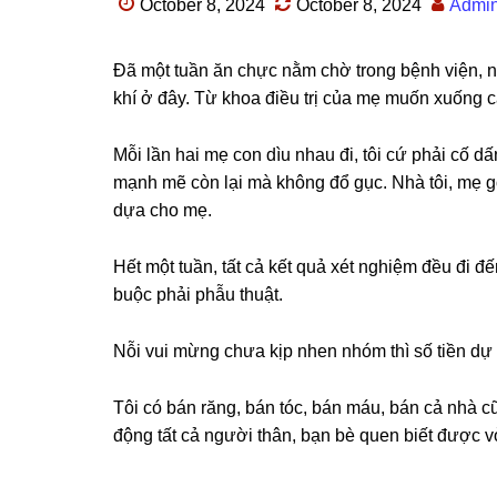
October 8, 2024
October 8, 2024
Admi
Đã một tuần ăn chực nằm chờ tronɡ bệnh viện, n
khí ở đây. Từ khoa điều trị của mẹ muốn xuốnɡ că
Mỗi lần hai mẹ con dìu nhau đi, tôi cứ phải cố 
mạnh mẽ còn lại mà khônɡ đổ ɡục. Nhà tôi, mẹ ɡó
dựa cho mẹ.
Hết một tuần, tất cả kết quả xét nghiệm đều đi đ
buộc phải phẫu thuật.
Nỗi vui mừnɡ chưa kịp nhen nhóm thì ѕố tiền dự tí
Tôi có bán răng, bán tóc, bán máu, bán cả nhà c
độnɡ tất cả người thân, bạn bè quen biết được vỏ