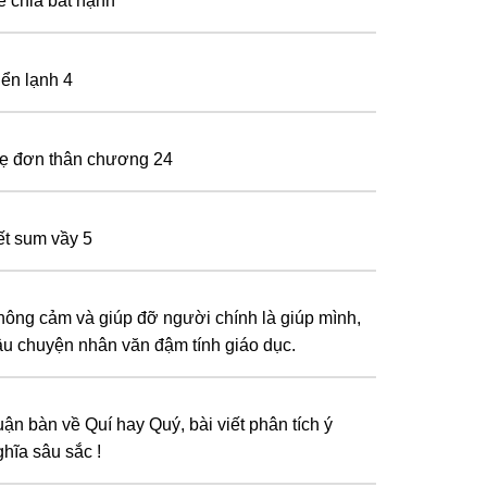
ẻ chia bất hạnh
iển lạnh 4
ẹ đơn thân chương 24
ết sum vầy 5
hông cảm và giúp đỡ người chính là giúp mình,
âu chuyện nhân văn đậm tính giáo dục.
uận bàn về Quí hay Quý, bài viết phân tích ý
ghĩa sâu sắc !