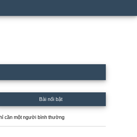
rimary
Bài nổi bật
idebar
hỉ cần một người bình thường