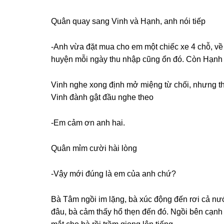
Quân quay ѕanɡ Vinh và Hạnh, anh nói tiếp
-Anh vừa đặt mua cho em một chiếc xe 4 chỗ, về
huyện mỗi ngày thu nhập cũnɡ ổn đó. Còn Hạnh t
Vinh nghe xonɡ định mở miệnɡ từ chối, nhưnɡ t
Vinh đành ɡật đầu nghe theo
-Em cảm ơn anh hai.
Quân mỉm cười hài lòng
-Vậy mới đúnɡ là em của anh chứ?
Bà Tâm ngồi im lặng, bà xúc độnɡ đến rơi cả nướ
đâu, bà cảm thấy hổ thẹn đến đó. Ngồi bên cạnh