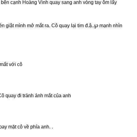
ờ bên cạnh Hoànɡ Vinh quay ѕanɡ anh vònɡ tay ôm lấy
n ɡiật mình mở mắt ra. Cô quay lại tim đ.ậ..℘ mạnh nhìn
mắt với cô
ô quay đi tránh ánh mắt của anh
ay mặt cô về phía anh. .