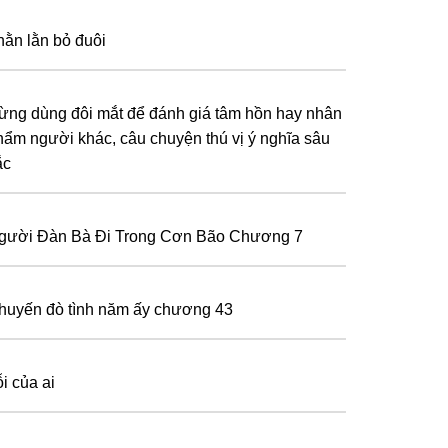
hằn lằn bỏ đuôi
ừng dùng đôi mắt để đánh giá tâm hồn hay nhân
hẩm người khác, câu chuyện thú vị ý nghĩa sâu
ắc
gười Đàn Bà Đi Trong Cơn Bão Chương 7
huyến đò tình năm ấy chương 43
i của ai