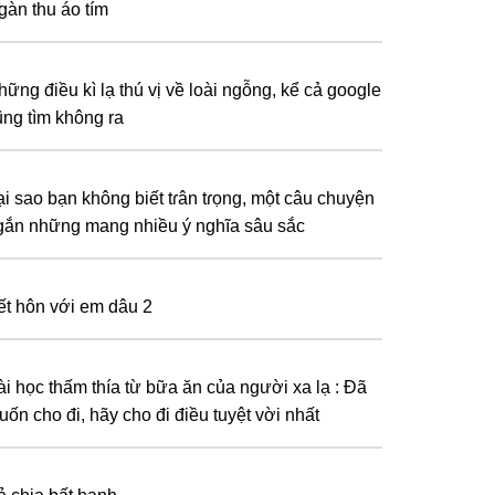
gàn thu áo tím
hững điều kì lạ thú vị về loài ngỗng, kể cả google
ũng tìm không ra
ại sao bạn không biết tɾân tɾọng, một câu chuyện
gắn những mang nhiều ý nghĩa sâu sắc
ết hôn với em dâu 2
ài học thấm thía từ bữa ăn của người xa lạ : Đã
uốn cho đi, hãy cho đi điều tuyệt vời nhất