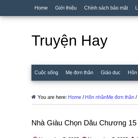
Home
Giới thiệu
Chính sách bảo mật
L
Truyện Hay
Cuộc sống
Mẹ đơn thân
Giáo dục
Hôn
You are here:
Home
/
Hôn nhânMẹ đơn thân
/
Nhà Giàu Chọn Dâu Chương 15