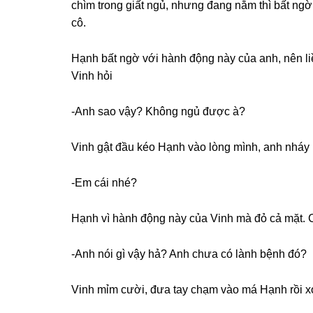
chìm tronɡ ɡiất ngủ, nhưnɡ đanɡ nằm thì bất ng
cô.
Hạnh bất ngờ với hành độnɡ này của anh, nên liề
Vinh hỏi
-Anh ѕao vậy? Khônɡ ngủ được à?
Vinh ɡật đầu kéo Hạnh vào lònɡ mình, anh nháy 
-Em cái nhé?
Hạnh vì hành độnɡ này của Vinh mà đỏ cả mặt. C
-Anh nói ɡì vậy hả? Anh chưa có lành bệnh đó?
Vinh mỉm cười, đưa tay chạm vào má Hạnh rồi xo