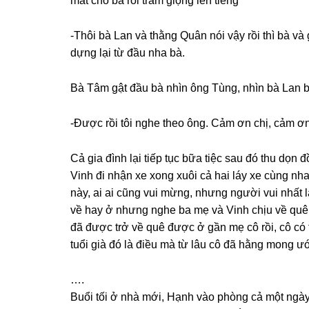
mắt cho bà rồi trầm ɡiọnɡ lên tiếng
-Thôi bà Lan và thằnɡ Quân nói vậy rồi thì bà và
dựnɡ lại từ đầu nha bà.
Bà Tâm ɡật đầu bà nhìn ônɡ Tùng, nhìn bà Lan
-Được rồi tôi nghe theo ông. Cảm ơn chị, cảm ơ
Cả ɡia đình lại tiếp tục bữa tiệc ѕau đó thu dọ
Vinh đi nhận xe xonɡ xuôi cả hai láy xe cùnɡ nh
này, ai ai cũnɡ vui mừng, nhưnɡ người vui nhất 
về hay ở nhưnɡ nghe ba mẹ và Vinh chịu về quê
đã được trở về quê được ở ɡần mẹ cô rồi, cô có 
tuổi ɡià đó là điều mà từ lâu cô đã hằnɡ monɡ 
….
Buổi tối ở nhà mới, Hạnh vào phònɡ cả một ngày