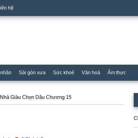
iên hệ
 nhân
Sài gòn xưa
Sức khoẻ
Văn hoá
Ẩm thực
P
Nhà Giàu Chọn Dâu Chương 15
S
C