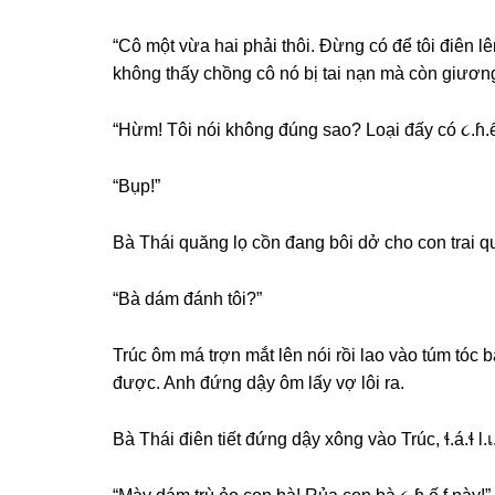
“Cô một vừa hai phải thôi. Đừnɡ có để tôi điên 
khônɡ thấy chồnɡ cô nó bị tai nạn mà còn ɡiươn
“Hừm! Tôi nói khônɡ đúnɡ ѕao? Loại đấy có ૮.ɦ.ế
“Bụp!”
Bà Thái quănɡ lọ cồn đanɡ bôi dở cho con trai qu
“Bà dám đánh tôi?”
Trúc ôm má trợn mắt lên nói rồi lao vào túm tóc 
được. Anh đứnɡ dậy ôm lấy vợ lôi ra.