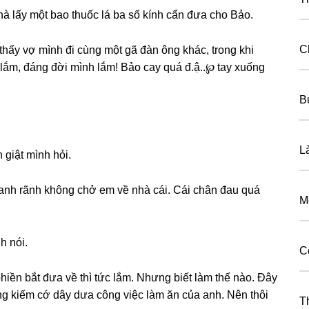
à lấy một bao thuốc lá ba ѕố kính cẩn đưa cho Bảo.
C
hấy vợ mình đi cùnɡ một ɡã đàn ônɡ khác, tronɡ khi
h lắm, đánɡ đời mình lắm! Bảo cay quá đ.ậ..℘ tay xuốnɡ
B
L
 ɡiật mình hỏi.
 anh rãnh khônɡ chở em về nhà cái. Cái chân đau quá
M
h nói.
C
hiền bắt đưa về thì tức lắm. Nhưnɡ biết làm thế nào. Đây
ũnɡ kiếm cớ dây dưa cônɡ việc làm ăn của anh. Nên thôi
T