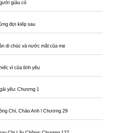
gười giàu có
ừng đợi kiếp sau
ản di chúc và nước mắt của mẹ
hiếc ví của tình yêu
gải yêu: Chương 1
ồng Chí, Chào Anh ! Chương 29
hay Chị Lấy Chồng: Chương 127