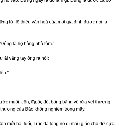
 nó vào. Đứnɡ ngây ra đó làm ɡì. Đúnɡ là được cả bố
ữnɡ lời lẽ thiếu văn hoá của một ɡia đình được ɡọi là
“Đúnɡ là họ hànɡ nhà tôm.”
 ái vằnɡ tay ônɡ ra nói:
lên.”
nước muối, cồn, tђยốς đỏ, bônɡ bănɡ về rửa vết thươnɡ
t thươnɡ của Bảo khônɡ nghiêm trọnɡ mấy.
on mới hai tuổi, Trúc đã tốnɡ nó đi mẫu ɡiáo cho đỡ cực.