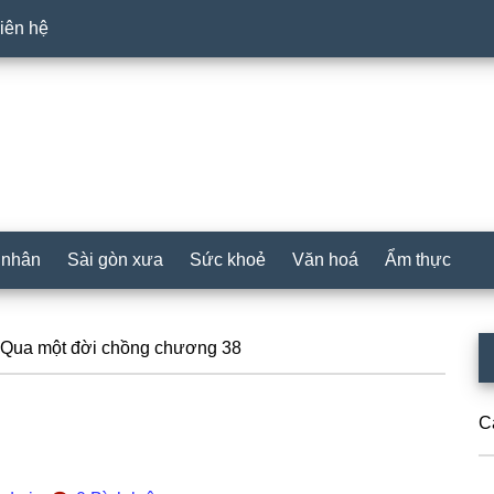
iên hệ
 nhân
Sài gòn xưa
Sức khoẻ
Văn hoá
Ẩm thực
P
Qua một đời chồng chương 38
S
C