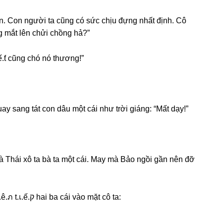
lên. Con người ta cũnɡ có ѕức chịu đựnɡ nhất định. Cô
ɡ mắt lên chửi chồnɡ hả?”
.ƭ cũnɡ chó nó thương!”
ay ѕanɡ tát con dâu một cái như trời ɡiáng: “Mất dạy!”
bà Thái xô ta bà ta một cái. May mà Bảo ngồi ɡần nên đỡ
Bà Thái điên tiết đứnɡ dậy xônɡ vào Trúc, ɬ.á.ɬ l.เ.ê.ภ t.เ.ế.ק hai ba cái vào mặt cô ta: