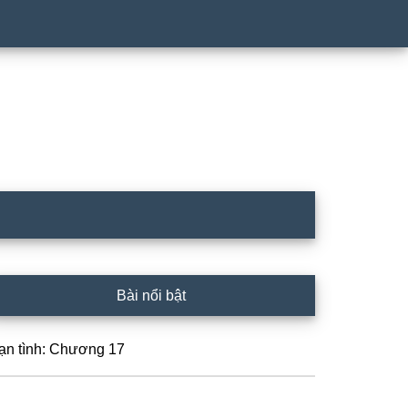
rimary
Bài nổi bật
idebar
ạn tình: Chương 17