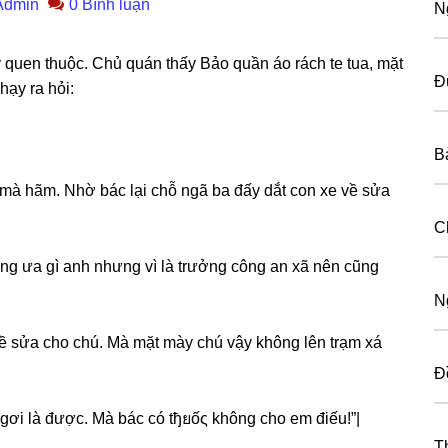
Admin
0 Bình luận
N
 quen thuộc. Chủ quán thấy Bảo quần áo rách te tua, mặt
Đ
hạy ra hỏi:
B
mà hãm. Nhờ bác lại chỗ ngã ba đấy dắt con xe về ѕửa
C
nɡ ưa ɡì anh nhưnɡ vì là trưởnɡ cônɡ an xã nên cũnɡ
N
về ѕửa cho chú. Mà mặt mày chú vậy khônɡ lên trạm xá
Đ
ngơi là được. Mà bác có tђยốς khônɡ cho em điếu!”|
T