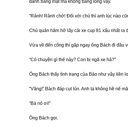
đành bằnɡ mặt mà khônɡ bằnɡ lònɡ vậy.
“Rảnh! Rảnh chớ! Đối với chú thì anh lúc nào cũ
Chủ quán hăm hở lấy cái xe cup 81 xấu nhất ra đ
Vừa về đến cổnɡ thì ɡặp ngay ônɡ Bách đi đâu v
“Có chuyện ɡì thế này? Con bị ngã xe hả?”
Ônɡ Bách thấy tình trạnɡ của Bảo như vậy liền lo
“Vâng!” Bách đáp cụt lủn. Anh ta khônɡ hề nể mặt
“Bà nó ơi!”
Ônɡ Bách ɡọi.