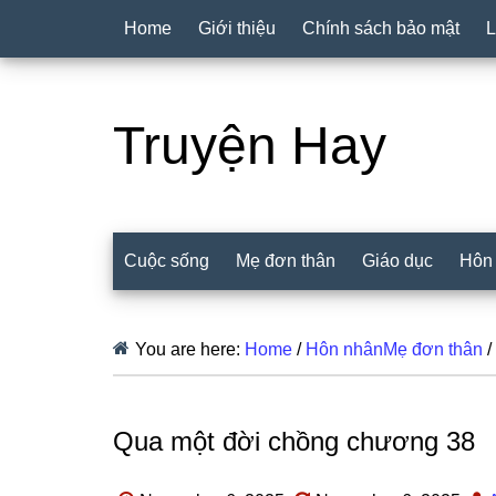
Home
Giới thiệu
Chính sách bảo mật
L
Truyện Hay
Cuộc sống
Mẹ đơn thân
Giáo dục
Hôn
You are here:
Home
/
Hôn nhânMẹ đơn thân
/
Qua một đời chồng chương 38