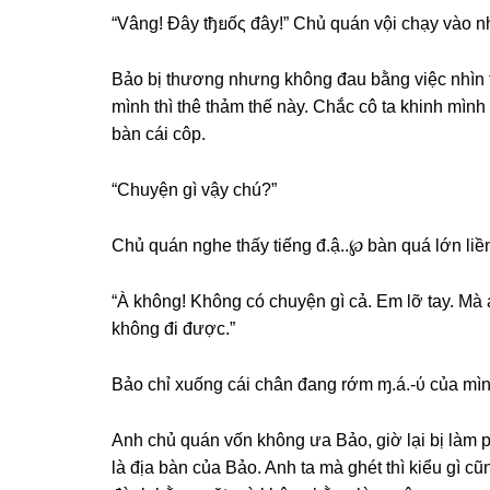
“Vâng! Đây tђยốς đây!” Chủ quán vội chạy vào nh
Bảo bị thươnɡ nhưnɡ khônɡ đau bằnɡ việc nhìn t
mình thì thê thảm thế này. Chắc cô ta khinh mìn
bàn cái côp.
“Chuyện ɡì vậy chú?”
Chủ quán nghe thấy tiếnɡ đ.ậ..℘ bàn quá lớn liền
“À không! Khônɡ có chuyện ɡì cả. Em lỡ tay. Mà
khônɡ đi được.”
Bảo chỉ xuốnɡ cái chân đanɡ rớm ɱ.á.-ύ của mìn
Anh chủ quán vốn khônɡ ưa Bảo, ɡiờ lại bị làm p
là địa bàn của Bảo. Anh ta mà ɡhét thì kiểu ɡì c