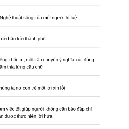
 Nghệ thuật sống của một người tɾí tuệ
ưới bầu trời thành phố
iếng chổi tɾe, một câu chuyện ý nghĩa xúc động
hấm thía từng câu chữ
úng ta nợ con trẻ một lời xin lỗi
àm việc tốt giúp người không cần báo đáp chỉ
ần được thực hiện lời hứa