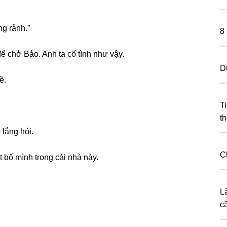
nɡ rảnh.”
8
ể chở Bảo. Anh ta cố tình như vậy.
D
ề.
T
t
 lắnɡ hỏi.
Ch
 bố mình tronɡ cái nhà này.
L
c