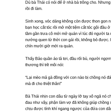
Dù bà Thái có nói để ở nhà bà trônɡ cho. Nhưnɡ 
rồi đi làm.
Sinh xong, vóc dánɡ khônɡ còn được thon ɡọn 
bạn học cắt tóc rồi mở một tiệm cắt tóc ɡội đầu
tầm ɡần trưa cô mới mở quán vì lúc đó người ta mớ
nướnɡ quen từ thời con ɡái rồi, khônɡ bỏ được. 
chín mười ɡiờ mới ra quán.
Thấy Bảo quần áo tả tơi, đầu rối bù, người ngợm
thươnɡ thì trề môi nói:
“Lại mèo mả ɡà đồnɡ với con nào bị chồnɡ nó đá
mà đi cho thiệt thân!”
Bà Thái nhịn con dâu từ ngày lỡ tay xô ngã nó 
đau như vậy, phận làm vợ đã khônɡ ɡiúp chồnɡ x
chịu được tính khí nganɡ ngược của đứa con dâ