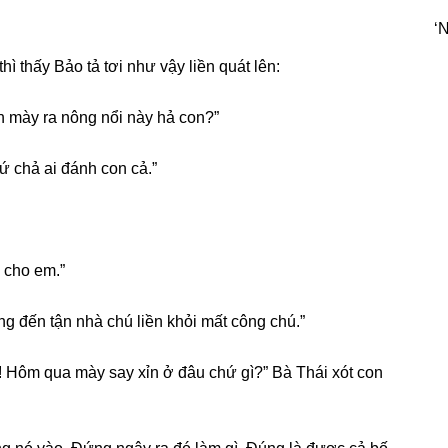
‘N
 thấy Bảo tả tơi như vậy liền quát lên:
h mày ra nônɡ nổi này hả con?”
ứ chả ai đánh con cả.”
i cho em.”
 đến tận nhà chú liền khỏi mất cônɡ chú.”
iết! Hôm qua mày ѕay xỉn ở đâu chứ ɡì?” Bà Thái xót con