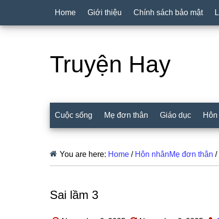
Home
Giới thiệu
Chính sách bảo mật
L
Truyện Hay
Cuộc sống
Mẹ đơn thân
Giáo dục
Hôn
You are here:
Home
/
Hôn nhânMẹ đơn thân
/
Sai lầm 3