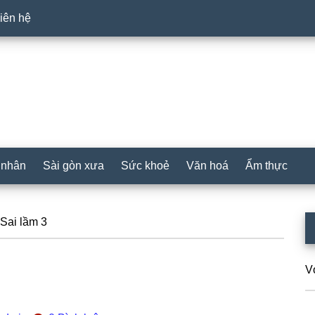
iên hệ
 nhân
Sài gòn xưa
Sức khoẻ
Văn hoá
Ẩm thực
P
Sai lầm 3
S
V