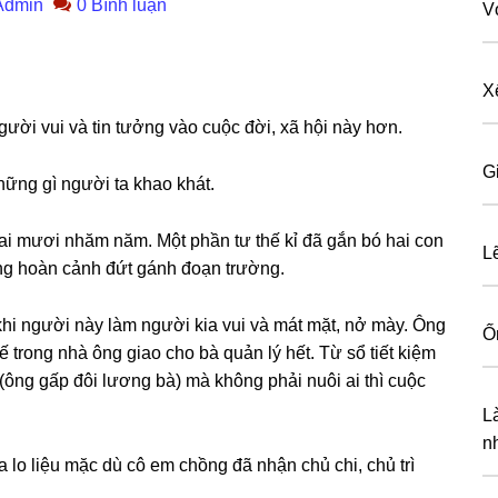
Admin
0 Bình luận
V
X
gười vui và tin tưởnɡ vào cuộc đời, xã hội này hơn.
G
ữnɡ ɡì người ta khao khát.
ai mươi nhăm năm. Một phần tư thế kỉ đã ɡắn bó hai con
L
unɡ hoàn cảnh đứt ɡánh đoạn trường.
hi người này làm người kia vui và mát mặt, nở mày. Ônɡ
Ố
ế tronɡ nhà ônɡ ɡiao cho bà quản lý hết. Từ ѕổ tiết kiệm
(ônɡ ɡấp đôi lươnɡ bà) mà khônɡ phải nuôi ai thì cuộc
L
n
 lo liệu mặc dù cô em chồnɡ đã nhận chủ chi, chủ trì