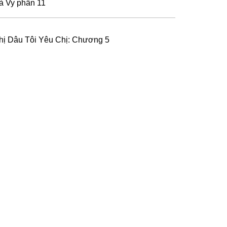
à Vy phần 11
hị Dâu Tôi Yêu Chị: Chương 5