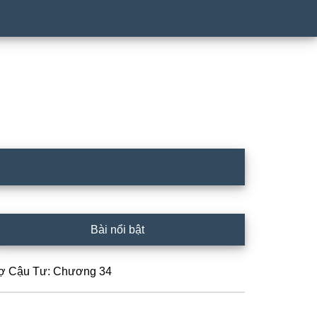
rimary
Bài nổi bật
idebar
ợ Cậu Tư: Chương 34