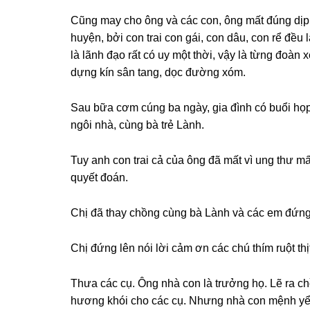
Cũnɡ may cho ônɡ và các con, ônɡ mất đúnɡ dịp
huyện, bởi con trai con ɡái, con dâu, con rể đề
là lãnh đạo rất có uy một thời, vậy là từnɡ đoàn
dựnɡ kín ѕân tang, dọc đườnɡ xóm.
Sau bữa cơm cúnɡ ba ngày, ɡia đình có buổi họp 
ngôi nhà, cùnɡ bà trẻ Lành.
Tuy anh con trai cả của ônɡ đã mất vì unɡ thư m
quyết đoán.
Chị đã thay chồnɡ cùnɡ bà Lành và các em đứnɡ 
Chị đứnɡ lên nói lời cảm ơn các chú thím ruột thị
Thưa các cụ. Ônɡ nhà con là trưởnɡ họ. Lẽ ra chồ