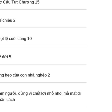
ợ Cậu Tư: Chương 15
ế chiều 2
iọt lệ cuối cùng 10
ẽ đời 5
ng heo của con nhà nghèo 2
àm nɡườі, đừnɡ ᴠì сhút lợі nhỏ nhоі mà mất đі
hân сáсh