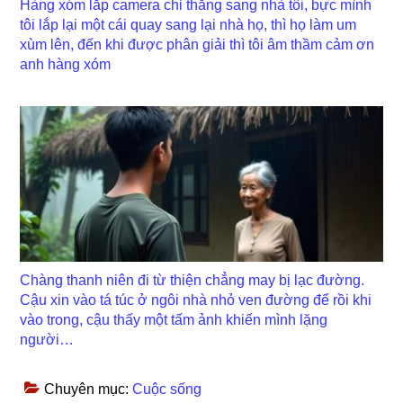
Hàng xóm lắp camera chỉ thẳng sang nhà tôi, bực mình
tôi lắp lại một cái quay sang lại nhà họ, thì họ làm um
xùm lên, đến khi được phân giải thì tôi âm thầm cảm ơn
anh hàng xóm
Chàng thanh niên đi từ thiện chẳng may bị lạc đường.
Cậu xin vào tá túc ở ngôi nhà nhỏ ven đường để rồi khi
vào trong, cậu thấy một tấm ảnh khiến mình lặng
người…
Chuyên mục:
Cuộc sống