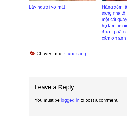
Lấy người vợ mất
Hàng xóm lắ
sang nhà tôi,
một cái quay
họ làm um x
được phân gi
cảm ơn anh
Chuyên mục:
Cuộc sống
Reader
Leave a Reply
Interactions
You must be
logged in
to post a comment.