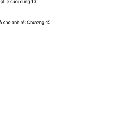
iọt lệ cuối cùng 13
ả cho anh rể: Chương 45