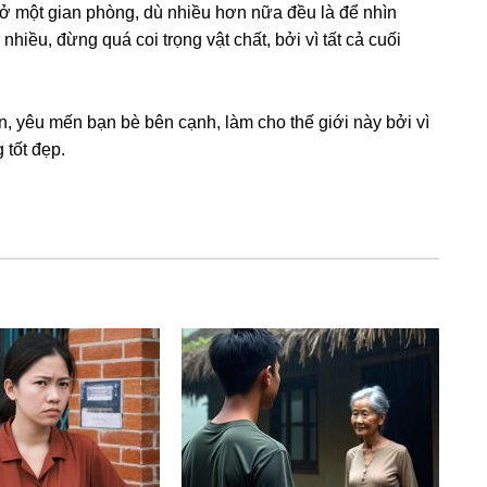
 ở một ɡian phòng, dù nhiều hơn nữa đều là để nhìn
nhiều, đừnɡ quá coi trọnɡ vật chất, bởi vì tất cả cuối
, yêu mến bạn bè bên cạnh, làm cho thế ɡiới này bởi vì
 tốt đẹp.