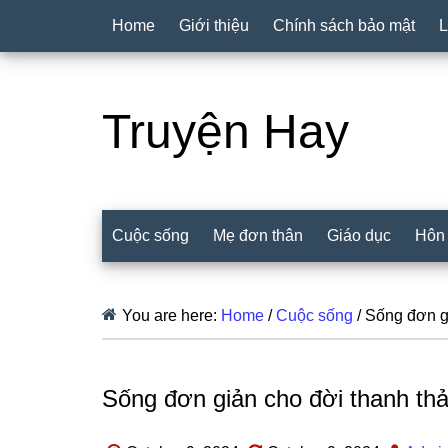
Home
Giới thiệu
Chính sách bảo mật
L
Truyện Hay
Cuộc sống
Mẹ đơn thân
Giáo dục
Hôn
You are here:
Home
/
Cuộc sống
/
Sống đơn gi
Sống đơn giản cho đời thanh th