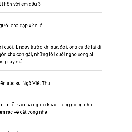
ết hôn với em dâu 3
gười cha đạp xích lô
i cuối, 1 ngày trước khi qua đời, ông cụ để lại di
gôn cho con gái, những lời cuối nghe xong ai
ũng cay mắt
iến trúc sư Ngô Viết Thụ
ố tìm lỗi sai của người khác, cũng giống như
em rác về cất trong nhà