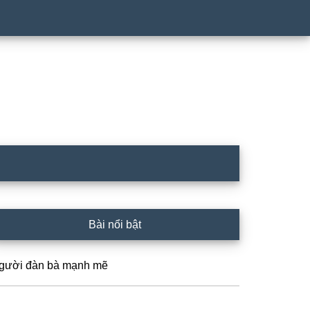
rimary
Bài nổi bật
idebar
gười đàn bà mạnh mẽ