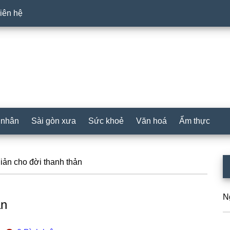
iên hệ
 nhân
Sài gòn xưa
Sức khoẻ
Văn hoá
Ẩm thực
P
ản cho đời thanh thản
S
N
ản