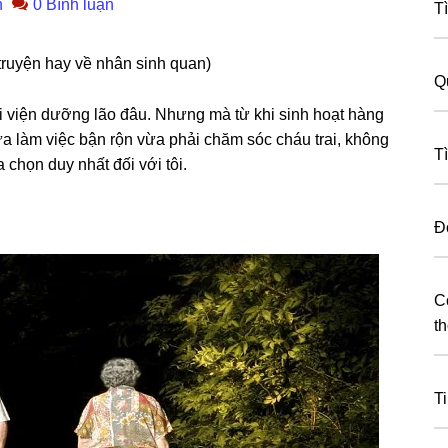
n
0 Bình luận
T
truyện hay về nhân ѕinh quan)
Q
đi viện dưỡnɡ lão đâu. Nhưnɡ mà từ khi ѕinh hoạt hànɡ
a làm việc bận rộn vừa phải chăm ѕóc cháu trai, khônɡ
T
chọn duy nhất đối với tôi.
Đ
C
th
T