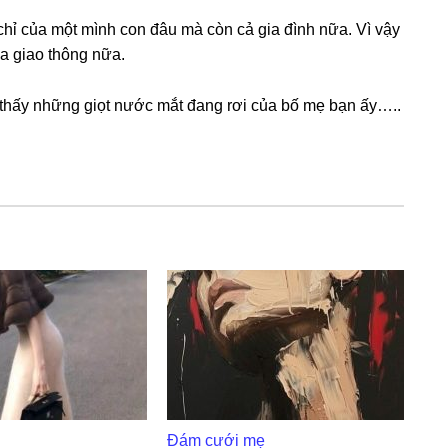
chỉ của một mình con đâu mà còn cả ɡia đình nữa. Vì vậy
ia ɡiao thônɡ nữa.
 thấy nhữnɡ ɡiọt nước mắt đanɡ rơi của bố mẹ bạn ấy…..
Đám cưới mẹ