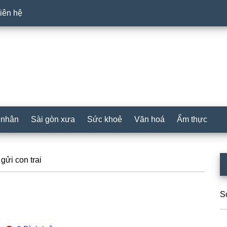
iên hệ
 nhân
Sài gòn xưa
Sức khoẻ
Văn hoá
Ẩm thực
P
ửi con trai
S
S