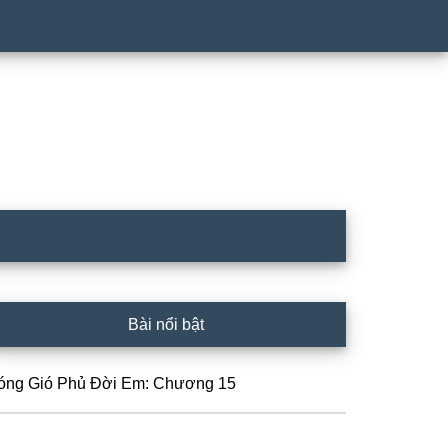
rimary
Bài nổi bật
idebar
óng Gió Phủ Đời Em: Chương 15