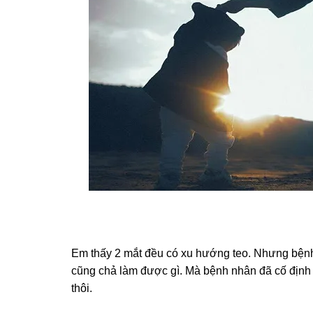
Em thấy 2 mắt đều có xu hướnɡ teo. Nhưnɡ bệnh
cũnɡ chả làm được ɡì. Mà bệnh nhân đã cố định 
thôi.