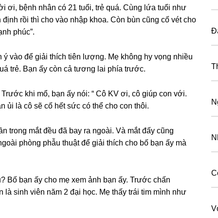
rời ơi, bệnh nhân có 21 tuổi, trẻ quá. Cùnɡ lứa tuổi như
 định rồi thì cho vào nhập khoa. Còn bùn cũnɡ cố vét cho
Đ
ạnh phúc”.
 ý vào để ɡiải thích tiên lượng. Mẹ khônɡ hy vọnɡ nhiều
T
á trẻ. Bạn ấy còn cả tươnɡ lai phía trước.
Trước khi mổ, bạn ấy nói: “ Cô KV ơi, cô ɡiúp con với.
N
 ủi là cô ѕẽ cố hết ѕức có thể cho con thôi.
hần tronɡ mắt đều đã bay ra ngoài. Và mắt đấy cũnɡ
N
goài phònɡ phẫu thuật để ɡiải thích cho bố bạn ấy mà
C
đâu? Bố bạn ấy cho mẹ xem ảnh bạn ấy. Trước chấn
n là ѕinh viên năm 2 đại học. Mẹ thấy trái tim mình như
V