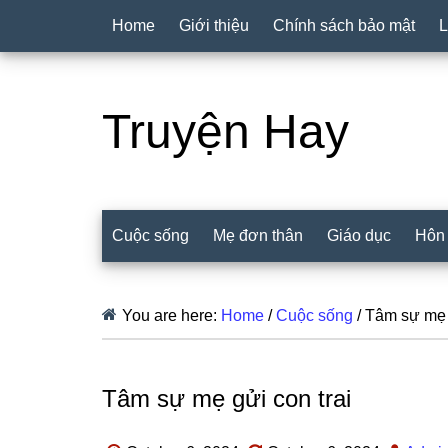
Home
Giới thiệu
Chính sách bảo mật
L
Truyện Hay
Cuộc sống
Mẹ đơn thân
Giáo dục
Hôn
You are here:
Home
/
Cuộc sống
/
Tâm sự mẹ g
Tâm sự mẹ gửi con trai