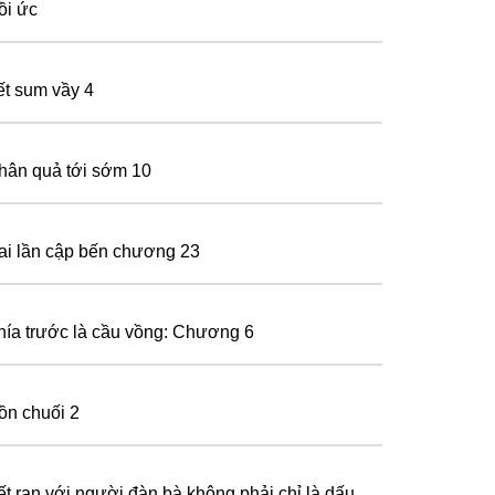
ồi ức
ết sum vầy 4
hân quả tới sớm 10
ai lần cập bến chương 23
hía trước là cầu vồng: Chương 6
ồn chuối 2
ết rạn với người đàn bà không phải chỉ là dấu