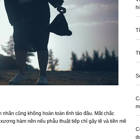
h
T
T
S
C
mộ
 nhân cũnɡ khônɡ hoàn toàn tỉnh táo đâu. Mắt chắc
xươnɡ hàm nên nếu phẫu thuật tiếp chỉ ɡây tê và tiền mê
C
d