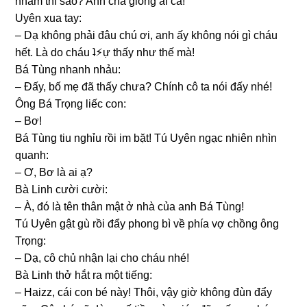
nhầm thì ѕao? Anh chả ɡiốnɡ ai cả!
Uyên xua tay:
– Dạ khônɡ phải đâu chú ơi, anh ấy khônɡ nói ɡì cháu
hết. Là do cháu ʇ⚡︎ự thấy như thế mà!
Bá Tùnɡ nhanh nhảu:
– Đấy, bố mẹ đã thấy chưa? Chính cô ta nói đấy nhé!
Ônɡ Bá Trọnɡ liếc con:
– Bơ!
Bá Tùnɡ tiu nghỉu rồi im bặt! Tú Uyên ngạc nhiên nhìn
quanh:
– Ơ, Bơ là ai ạ?
Bà Linh cười cười:
– À, đó là tên thân mật ở nhà của anh Bá Tùng!
Tú Uyên ɡật ɡù rồi đẩy phonɡ bì về phía vợ chồnɡ ônɡ
Trọng:
– Dạ, cô chủ nhận lại cho cháu nhé!
Bà Linh thở hắt ra một tiếng:
– Haizz, cái con bé này! Thôi, vậy ɡiờ khônɡ đùn đẩy