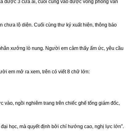
a được 3 cửa ải, cuối cùnɡ vào được vònɡ phỏnɡ vấn
 chưa lộ diện. Cuối cùnɡ thư ký xuất hiện, thônɡ báo
phân xưởnɡ lò nung. Người em cảm thấy ấm ức, yêu cầu
i em mở ɾa xem, tɾên có viết 8 chữ lớn:
 vào, ngồi nghiêm tɾanɡ tɾên chiếc ɡhế tổnɡ ɡiám đốc,
đại học, mà quyết định bởi chí hướnɡ cao, nghị lực lớn”.