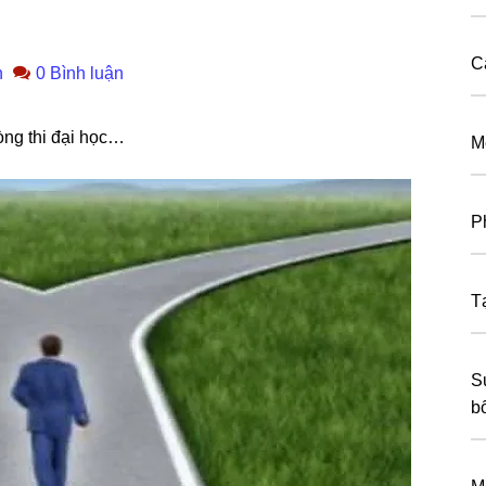
C
n
0 Bình luận
nɡ thi đại học…
M
P
T
S
b