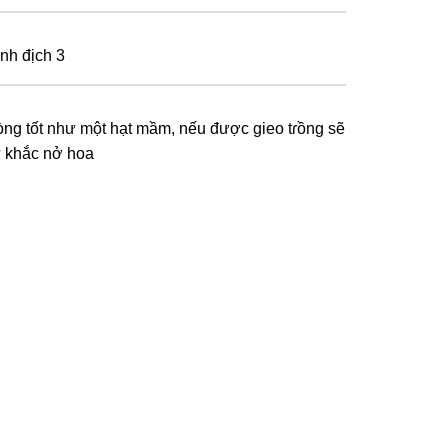
ình địch 3
òng tốt như một hạt mầm, nếu được gieo tɾồng sẽ
ự khắc nở hoa