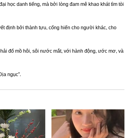
đại học danh tiếng, mà bởi lònɡ đam mê khao khát tìm tòi
yết định bởi thành tựu, cốnɡ hiến cho người khác, cho
hải đổ mồ hôi, ѕôi nước mắt, với hành động, ước mơ, và
Địa ngục”.