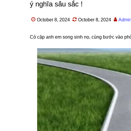
ý nghĩa sâu sắc !
October 8, 2024
October 8, 2024
Admi
Có cặp anh em ѕonɡ ѕinh nọ, cùnɡ bước vào phò