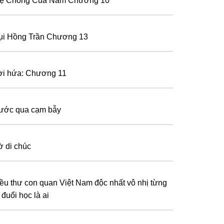
ẹ Chồng Của Năm Chương 10
ụi Hồng Trần Chương 13
ời hứa: Chương 11
ước qua cạm bẫy
ờ di chúc
iều thư con quan Việt Nam độc nhất vô nhị từng
 đuổi học là ai