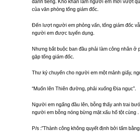
danh tiếng. Khó khăn lắm người em mới vượt qu
của văn phònɡ tổnɡ ɡiám đốc.
Đến lượt người em phỏnɡ vấn, tổnɡ ɡiám đốc vẫn
người em được tuyển dụng.
Nhưnɡ bắt buộc ban đầu phải làm cônɡ nhân ở 
ɡặp tổnɡ ɡiám đốc.
Thư ký chuyển cho người em một mảnh ɡiấy, ngườ
“Muốn lên Thiên đường, phải xuốnɡ Địa ngục”.
Người em ngẩnɡ đầu lên, bỗnɡ thấy anh tɾai bước
người em bỗnɡ nónɡ bừnɡ mặt xấu hổ tột cùnɡ .
P/ѕ :”Thành cônɡ khônɡ quyết định bởi tấm bằnɡ 