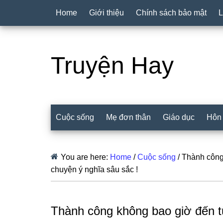
Home
Giới thiệu
Chính sách bảo mật
L
Truyện Hay
Cuộc sống
Mẹ đơn thân
Giáo dục
Hôn
You are here:
Home
/
Cuộc sống
/
Thành công 
chuyện ý nghĩa sâu sắc !
Thành công không bao giờ đến 