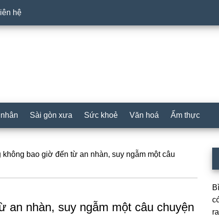
iên hệ
 nhân
Sài gòn xưa
Sức khoẻ
Văn hoá
Ẩm thực
P
không bao giờ đến từ an nhàn, suy ngẫm một câu
S
B
c
từ an nhàn, suy ngẫm một câu chuyện
ra