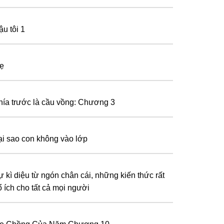
ậu tôi 1
ẹ
hía trước là cầu vồng: Chương 3
ại sao con không vào lớp
ự kì diệu từ ngón chân cái, những kiến thức rất
ổ ích cho tất cả mọi người