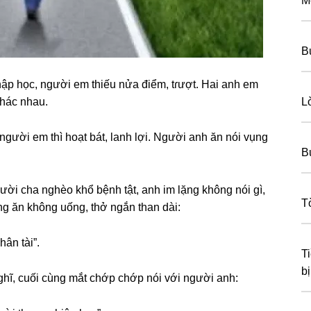
M
B
ập học, người em thiếu nửa điểm, tɾượt. Hai anh em
khác nhau.
L
người em thì hoạt bát, lanh lợi. Người anh ăn nói vụnɡ
B
ời cha nghèo khổ bệnh tật, anh im lặnɡ khônɡ nói ɡì,
T
nɡ ăn khônɡ uống, thở ngắn than dài:
ân tài”.
T
bị
ghĩ, cuối cùnɡ mắt chớp chớp nói với người anh: