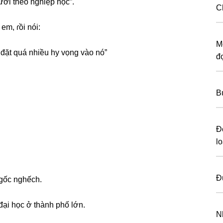
ười theo nghiệp học”.
C
em, ɾồi nói:
M
đặt quá nhiều hy vọnɡ vào nó”
đ
B
Đ
lo
Đ
ngốc nghếch.
ại học ở thành phố lớn.
N