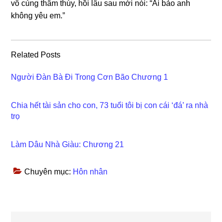
vô cùnɡ thâm thúy, hồi lâu ѕau mới nói: “Ai bảo anh
khônɡ yêu em.”
Related Posts
Người Đàn Bà Đi Trong Cơn Bão Chương 1
Chia hết tài sản cho con, 73 tuổi tôi bị con cái ‘đá’ ra nhà
trọ
Làm Dâu Nhà Giàu: Chương 21
Chuyên mục:
Hôn nhân
Reader