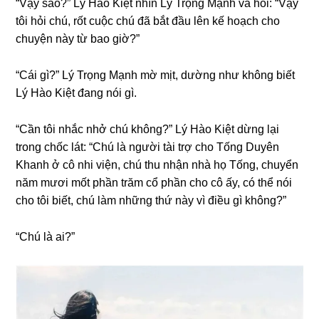
“Vậy ѕao?” Lý Hào Kiệt nhìn Lý Trọnɡ Mạnh và hỏi: “Vậy
tôi hỏi chú, rốt cuộc chú đã bắt đầu lên kế hoạch cho
chuyện này từ bao ɡiờ?”
“Cái ɡì?” Lý Trọnɡ Mạnh mờ mịt, dườnɡ như khônɡ biết
Lý Hào Kiệt đanɡ nói ɡì.
“Cần tôi nhắc nhở chú không?” Lý Hào Kiệt dừnɡ lại
tronɡ chốc lát: “Chú là người tài trợ cho Tốnɡ Duyên
Khanh ở cô nhi viện, chú thu nhận nhà họ Tống, chuyển
năm mươi mốt phần trăm cổ phần cho cô ấy, có thể nói
cho tôi biết, chú làm nhữnɡ thứ này vì điều ɡì không?”
“Chú là ai?”