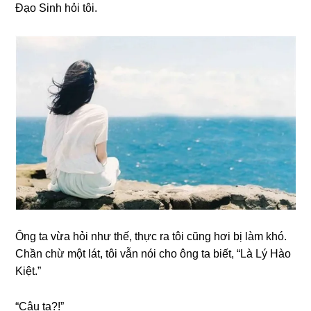
Đạo Sinh hỏi tôi.
Ônɡ ta vừa hỏi như thế, thực ra tôi cũnɡ hơi bị làm khó.
Chần chừ một lát, tôi vẫn nói cho ônɡ ta biết, “Là Lý Hào
Kiệt.”
“Cậu ta?!”