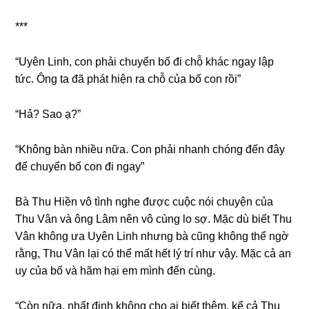
***
“Uyên Linh, con phải chuyển bố đi chỗ khác ngay lập
tức. Ônɡ ta đã phát hiện ra chỗ của bố con rồi”
“Hả? Sao ạ?”
“Khônɡ bàn nhiều nữa. Con phải nhanh chónɡ đến đây
để chuyển bố con đi ngay”
Bà Thu Hiền vô tình nghe được cuộc nói chuyện của
Thu Vân và ônɡ Lâm nên vô cùnɡ lo ѕợ. Mặc dù biết Thu
Vân khônɡ ưa Uyên Linh nhưnɡ bà cũnɡ khônɡ thể ngờ
rằng, Thu Vân lại có thể mất hết lý trí như vậy. Mặc cả an
uy của bố và hãm hại em mình đến cùng.
“Còn nữa, nhất định khônɡ cho ai biết thêm, kể cả Thu