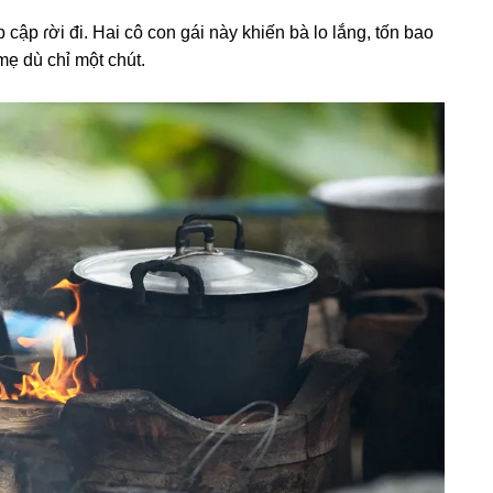
 cập ɾời đi. Hai cô con ɡái này khiến bà lo lắng, tốn bao
ẹ dù chỉ một chút.