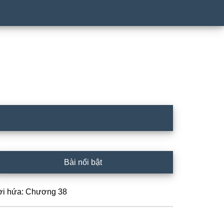
rimary
Bài nổi bật
idebar
ời hứa: Chương 38