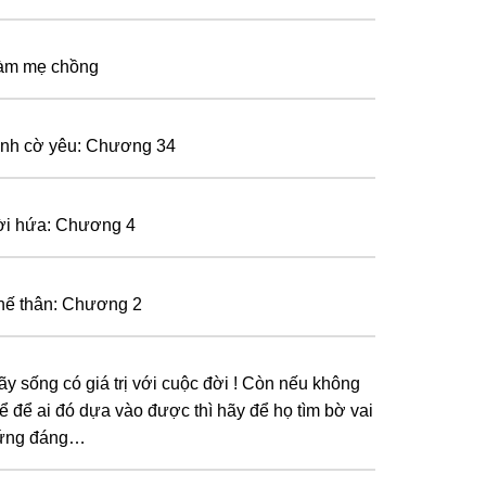
àm mẹ chồng
ình cờ yêu: Chương 34
ời hứa: Chương 4
hế thân: Chương 2
ãy sống có giá trị với cuộc đời ! Còn nếu không
hể để ai đó dựa vào được thì hãy để họ tìm bờ vai
ứng đáng…