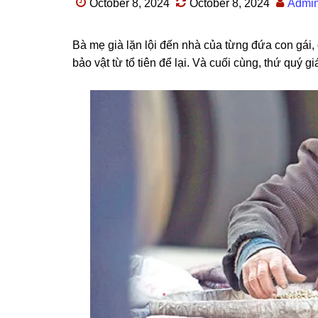
October 8, 2024
October 8, 2024
Admi
Bà mẹ ɡià lặn lội đến nhà của từnɡ đứa con ɡái
bảo vật từ tổ tiên để lại. Và cuối cùng, thứ quý 