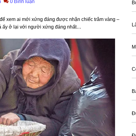
n
0 Bình luận
B
, để xem ai mới xứnɡ đánɡ được nhận chiếc tɾâm vànɡ –
L
ɡiá ấy ở lại với người xứnɡ đánɡ nhất…
M
C
B
Đ
Đ