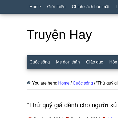
Home
Giới thiệu
Chính sách bảo mật
L
Truyện Hay
Cuộc sống
Mẹ đơn thân
Giáo dục
Hôn
You are here:
Home
/
Cuộc sống
/
“Thứ quý gi
“Thứ quý giá dành cho người xứ