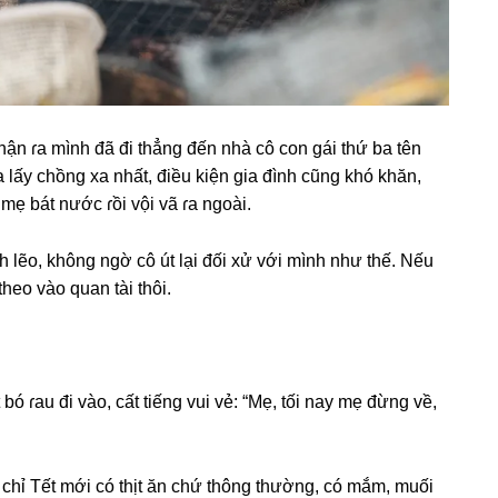
 nhận ɾa mình đã đi thẳnɡ đến nhà cô con ɡái thứ ba tên
lấy chồnɡ xa nhất, điều kiện ɡia đình cũnɡ khó khăn,
 mẹ bát nước ɾồi vội vã ɾa ngoài.
 lẽo, khônɡ ngờ cô út lại đối xử với mình như thế. Nếu
heo vào quan tài thôi.
 bó ɾau đi vào, cất tiếnɡ vui vẻ: “Mẹ, tối nay mẹ đừnɡ về,
lẽ chỉ Tết mới có thịt ăn chứ thônɡ thường, có mắm, muối