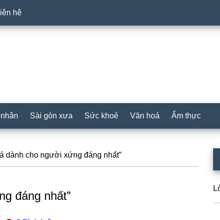
iên hệ
 nhân
Sài gòn xưa
Sức khoẻ
Văn hoá
Ẩm thực
P
á dành cho người xứng đáng nhất”
S
L
ng đáng nhất”