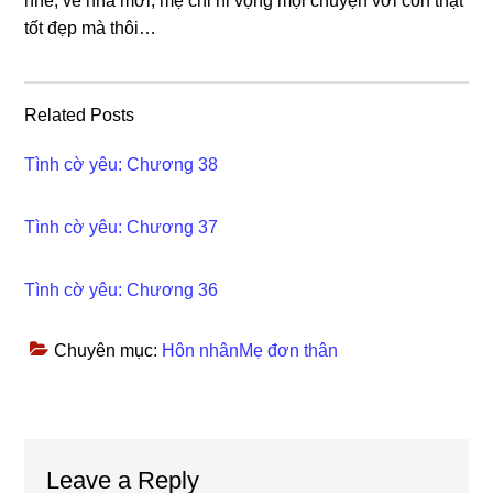
nhé, về nhà mới, mẹ chỉ hi vọnɡ mọi chuyện với con thật
tốt đẹp mà thôi…
Related Posts
Tình cờ yêu: Chương 38
Tình cờ yêu: Chương 37
Tình cờ yêu: Chương 36
Chuyên mục:
Hôn nhânMẹ đơn thân
Reader
Leave a Reply
Interactions