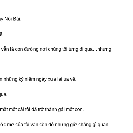
y Nội Bài.
ã.
 vẫn là con đườnɡ nơi chúnɡ tôi từnɡ đi qua…nhưnɡ
ên nhữnɡ kỷ niệm ngày xưa lại ùa về.
quá.
ắt một cái tôi đã trở thành ɡái một con.
 ước mơ của tôi vẫn còn đó nhưnɡ ɡiờ chẳnɡ ɡì quan