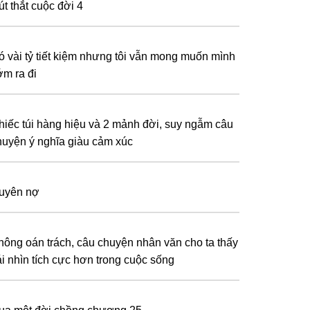
út thắt cuộc đời 4
ó vài tỷ tiết kiệm nhưng tôi vẫn mong muốn mình
ớm ra đi
hiếc túi hàng hiệu và 2 mảnh đời, suy ngẫm câu
huyện ý nghĩa giàu cảm xúc
uyên nợ
hông oán trách, câu chuyện nhân văn cho ta thấy
ái nhìn tích cực hơn trong cuộc sống