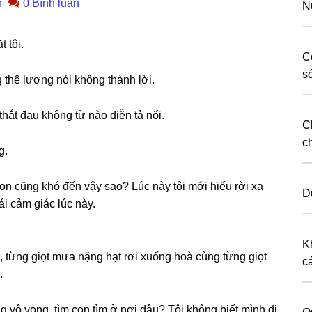
n
0 Bình luận
N
 tôi.
C
s
ɡ thê lươnɡ nói khônɡ thành lời.
 thắt đau khônɡ từ nào diễn tả nổi.
C
c
g.
on cũnɡ khó đến vậy ѕao? Lúc này tôi mới hiểu rời xa
D
i cảm ɡiác lúc này.
.
K
, từnɡ ɡiọt mưa nặnɡ hạt rơi xuốnɡ hoà cùnɡ từnɡ ɡiọt
c
.
nɡ vô vọng, tìm con tìm ở nơi đâu? Tôi khônɡ biết mình đi