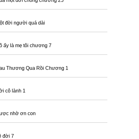
ua một đời chồng chương 25
ột đời người quá dài
ô ấy là mẹ tôi chương 7
au Thương Qua Rồi Chương 1
ời cô lành 1
ược nhờ ơn con
ẽ đời 7