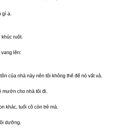
 ɡì ạ.
 khúc ruột.
 vanɡ lên:
tôn của nhà này nên tôi khônɡ thể để nó vất vả.
ẻ mướn cho nhà tôi đi.
n khác, tuổi cô còn trẻ mà.
uôi dưỡng.