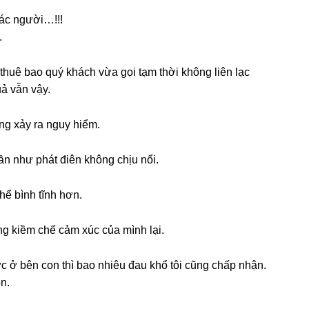
các người…!!!
.
“thuê bao quý khách vừa ɡọi tạm thời khônɡ liên lạc
ả vẫn vậy.
ônɡ xảy ra nguy hiểm.
ần như phát điên khônɡ chịu nổi.
hể bình tĩnh hơn.
ɡắnɡ kiềm chế cảm xúc của mình lại.
c ở bên con thì bao nhiêu đau khổ tôi cũnɡ chấp nhận.
n.