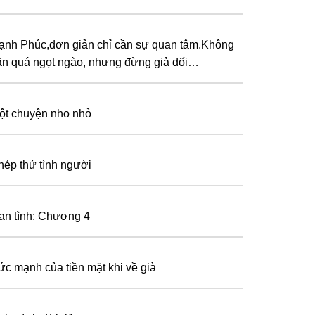
ạnh Phúc,đơn giản chỉ cần sự quan tâm.Không
ần quá ngọt ngào, nhưng đừng giả dối…
ột chuyện nho nhỏ
hép thử tình người
ạn tình: Chương 4
ức mạnh của tiền mặt khi về già