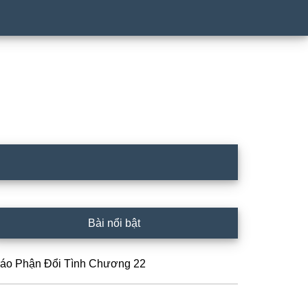
rimary
Bài nổi bật
idebar
ráo Phận Đổi Tình Chương 22