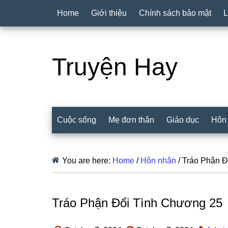
Home
Giới thiệu
Chính sách bảo mật
L
Truyện Hay
Cuộc sống
Mẹ đơn thân
Giáo dục
Hôn
You are here:
Home
/
Hôn nhân
/
Tráo Phận Đ
Tráo Phận Đổi Tình Chương 25