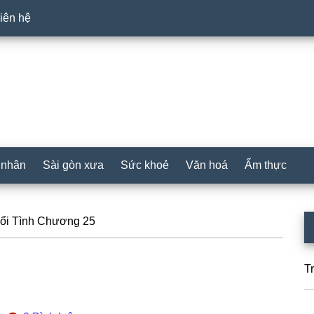
iên hệ
 nhân
Sài gòn xưa
Sức khoẻ
Văn hoá
Ẩm thực
P
ổi Tình Chương 25
S
T