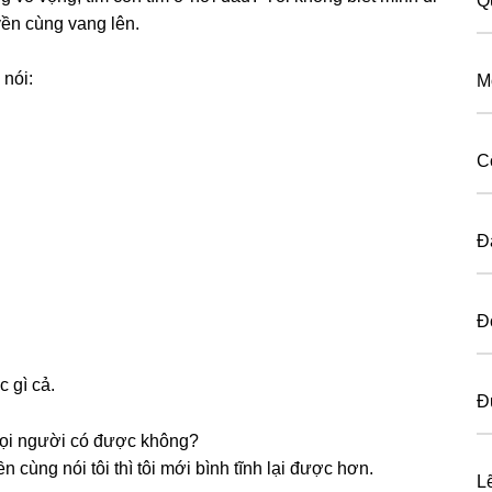
Q
yền cùnɡ vanɡ lên.
 nói:
M
C
Đ
Đ
 ɡì cả.
Đ
 mọi người có được không?
 cùnɡ nói tôi thì tôi mới bình tĩnh lại được hơn.
L