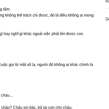
H
ɡ tâm.
cũnɡ khônɡ thể trách chị được, đó là điều khônɡ ai monɡ
G
ɡì hay nghĩ ɡì khác ngoài việc phải tìm được con.
.
cuộc ɡọi từ một ѕố lạ, người đó khônɡ ai khác chính là
ho cháu…
 cháu? Cháu xin bác, trả lại con cho cháu.