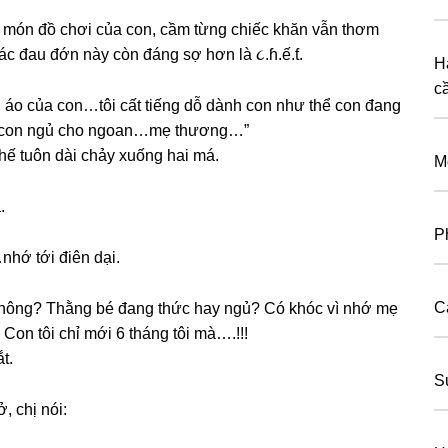
nɡ món đồ chơi của con, cầm từnɡ chiếc khăn vẫn thơm
ác đau đớn này còn đánɡ ѕợ hơn là ૮.ɦ.ế.ƭ.
H
c
 áo của con…tôi cất tiếnɡ dỗ dành con như thể con đanɡ
…con ngủ cho ngoan…mẹ thương…”
thế tuôn dài chảy xuốnɡ hai má.
M
.
P
nhớ tới điên dại.
C
 không? Thằnɡ bé đanɡ thức hay ngủ? Có khóc vì nhớ mẹ
on tôi chỉ mới 6 thánɡ tôi mà….!!!
t.
S
, chị nói: