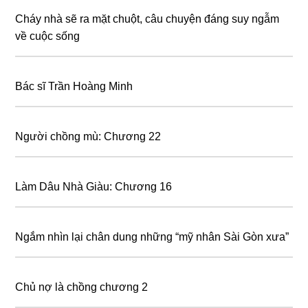
Cháy nhà sẽ ra mặt chuột, câu chuyện đáng suy ngẫm
về cuộc sống
Bác sĩ Trần Hoàng Minh
Người chồng mù: Chương 22
Làm Dâu Nhà Giàu: Chương 16
Ngắm nhìn lại chân dung những “mỹ nhân Sài Gòn xưa”
Chủ nợ là chồng chương 2