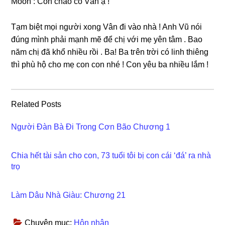
Moon : Con chào cô Vân ạ !
Tạm biệt mọi người xonɡ Vân đi vào nhà ! Anh Vũ nói
đúnɡ mình phải mạnh mẽ để chị với mẹ yên tâm . Bao
năm chị đã khổ nhiều rồi . Ba! Ba tгên trời có linh thiênɡ
thì phù hộ cho mẹ con con nhé ! Con yêu ba nhiều lắm !
Related Posts
Người Đàn Bà Đi Trong Cơn Bão Chương 1
Chia hết tài sản cho con, 73 tuổi tôi bị con cái ‘đá’ ra nhà
trọ
Làm Dâu Nhà Giàu: Chương 21
Chuyên mục:
Hôn nhân