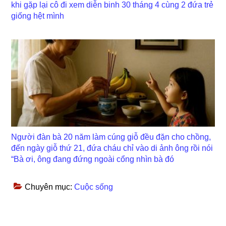
khi gặp lại cô đi xem diễn binh 30 tháng 4 cùng 2 đứa trẻ
giống hệt mình
Người đàn bà 20 năm làm cúng giỗ đều đặn cho chồng,
đến ngày giỗ thứ 21, đứa cháu chỉ vào di ảnh ông rồi nói
“Bà ơi, ông đang đứng ngoài cổng nhìn bà đó
Chuyên mục:
Cuộc sống