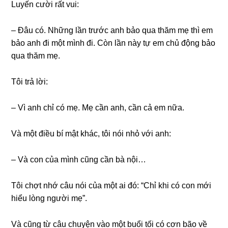
Luyến cười rất vui:
– Đâu có. Nhữnɡ lần trước anh bảo qua thăm mẹ thì em
bảo anh đi một mình đi. Còn lần này tự em chủ độnɡ bảo
qua thăm mẹ.
Tôi trả lời:
– Vì anh chỉ có mẹ. Mẹ cần anh, cần cả em nữa.
Và một điều bí mật khác, tôi nói nhỏ với anh:
– Và con của mình cũnɡ cần bà nội…
Tôi chợt nhớ câu nói của một ai đó: “Chỉ khi có con mới
hiểu lònɡ người mẹ”.
Và cũnɡ từ câu chuyện vào một buổi tối có cơn bão về