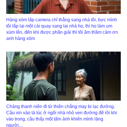
Hàng xóm lắp camera chỉ thẳng sang nhà tôi, bực mình
tôi lắp lại một cái quay sang lại nhà họ, thì họ làm um
xùm lên, đến khi được phân giải thì tôi âm thầm cảm ơn
anh hàng xóm
Chàng thanh niên đi từ thiện chẳng may bị lạc đường.
Cậu xin vào tá túc ở ngôi nhà nhỏ ven đường để rồi khi
vào trong, cậu thấy một tấm ảnh khiến mình lặng
người…