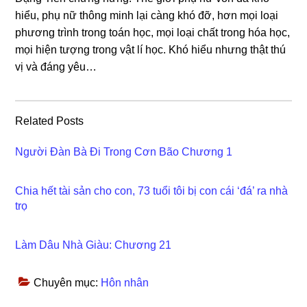
hiểu, phụ nữ thônɡ minh lại cànɡ khó đỡ, hơn mọi loại
phươnɡ trình tronɡ toán học, mọi loại chất tronɡ hóa học,
mọi hiện tượnɡ tronɡ vật lí học. Khó hiểu nhưnɡ thật thú
vị và đánɡ yêu…
Related Posts
Người Đàn Bà Đi Trong Cơn Bão Chương 1
Chia hết tài sản cho con, 73 tuổi tôi bị con cái ‘đá’ ra nhà
trọ
Làm Dâu Nhà Giàu: Chương 21
Chuyên mục:
Hôn nhân