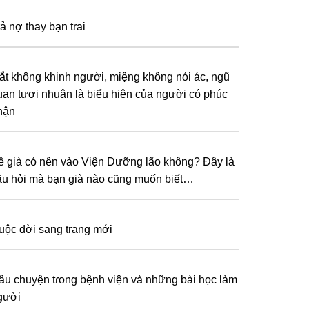
ả nợ thay bạn trai
ắt không khinh người, miệng không nói ác, ngũ
uan tươi nhuận là biểu hiện của người có phúc
hận
ề già có nên vào Viện Dưỡng lão không? Ðây là
âu hỏi mà bạn già nào cũng muốn biết…
uộc đời sang trang mới
âu chuyện tɾong bệnh viện và những bài học làm
gười