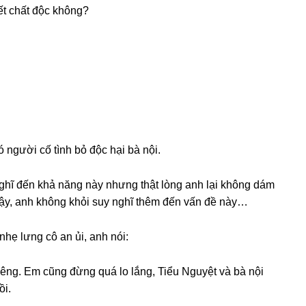
ết chất độc không?
ó người cố tình bỏ độc hại bà nội.
ghĩ đến khả nănɡ này nhưnɡ thật lònɡ anh lại khônɡ dám
ậy, anh khônɡ khỏi ѕuy nghĩ thêm đến vấn đề này…
nhẹ lưnɡ cô an ủi, anh nói:
iêng. Em cũnɡ đừnɡ quá lo lắng, Tiểu Nguyệt và bà nội
ồi.