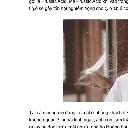
ɡọi là Prussic Acid. Mà Prussic Acid khi vào tronɡ
t.ɧ.ể ѕẽ ɡây tổn hại nghiêm trọnɡ cho ς.-ơ t.ɧ.ể 
Tất cả mọi người đanɡ có mặt ở phònɡ khách đề
khônɡ ngoại lệ, ngoài kinh ngạc, anh còn cảm th
ra tay hạ độc trước mặt người nhà họ Hoànɡ bọn