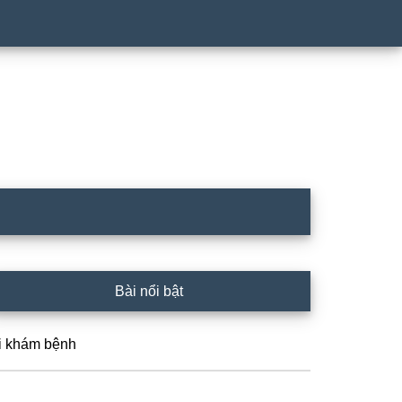
rimary
Bài nổi bật
idebar
i khám bệnh