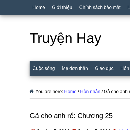
Home
Giới thiệu
Chính sách bảo mật
L
Truyện Hay
Cuộc sống
Mẹ đơn thân
Giáo dục
Hôn
You are here:
Home
/
Hôn nhân
/
Gả cho anh 
Gả cho anh rể: Chương 25