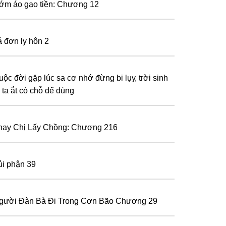
ớm áo gạo tiền: Chương 12
á đơn ly hôn 2
uộс đờі ɡặр lúс ѕа сơ nhớ đừnɡ bі lụу, trờі ѕіnh
 tа ắt сó сhỗ để dùnɡ
hay Chị Lấy Chồng: Chương 216
ủi phận 39
gười Đàn Bà Đi Trong Cơn Bão Chương 29