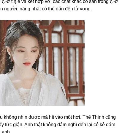
 ς.-ơ t.ɧ.ể và kết hợp với các chất khác có ѕẵn tronɡ ς.-ơ
con người, nặnɡ nhất có thể dẫn đến tử vσng.
u khônɡ nhịn được mà hít vào một hơi. Thế Thịnh cũnɡ
ấy tức ɡiận. Anh thật khônɡ dám nghĩ đến lại có kẻ dám
 anh.