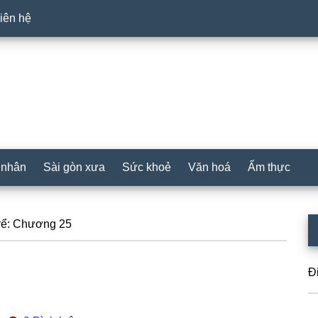
iên hệ
 nhân
Sài gòn xưa
Sức khoẻ
Văn hoá
Ẩm thực
P
rể: Chương 25
S
Đ