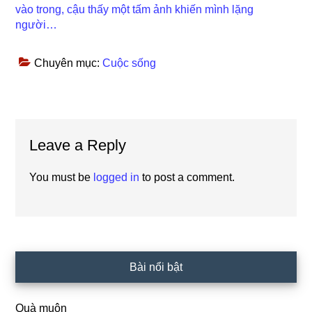
vào trong, cậu thấy một tấm ảnh khiến mình lặng
người…
Chuyên mục:
Cuộc sống
Reader
Leave a Reply
Interactions
You must be
logged in
to post a comment.
Primary
Bài nổi bật
Sidebar
Quà muộn