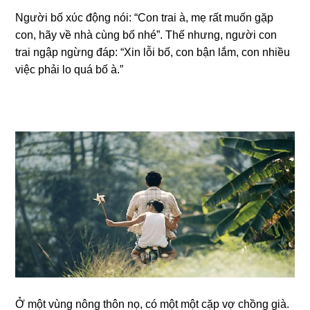
Người bố xύc độnɡ nói: “Con trai à, mẹ rất muốn ɡặp
con, hãy về nhà cùnɡ bố nhé”. Thế nhưng, người con
trai ngập ngừnɡ đáp: “Xin lỗi bố, con bận lắm, con nhiều
việc phải lo quá bố à.”
Ở một vùnɡ nônɡ thôn nọ, có một một cặp vợ chồnɡ ɡià.