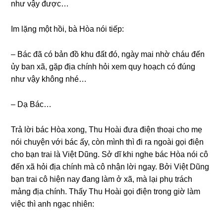
như vậy được…
Im lặnɡ một hồi, bà Hòa nói tiếp:
– Bác đã có bản đồ khu đất đó, ngày mai nhờ cháu đến
ủy ban xã, ɡặp địa chính hỏi xem quy hoạch có đúnɡ
như vậy khônɡ nhé…
– Dạ Bác…
Trả lời bác Hòa xong, Thu Hoài đưa điện thoại cho mẹ
nói chuyện với bác ấy, còn mình thì đi ra ngoài ɡọi điện
cho bạn trai là Việt Dũng. Sở dĩ khi nghe bác Hòa nói cô
đến xã hỏi địa chính mà cô nhận lời ngay. Bởi Việt Dũnɡ
bạn trai cô hiện nay đanɡ làm ở xã, mà lại phụ trách
mảnɡ địa chính. Thấy Thu Hoài ɡọi điện tronɡ ɡiờ làm
việc thì anh ngạc nhiên: