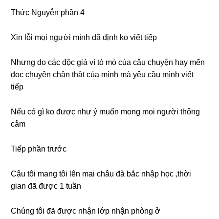
Thức Nguyễn phần 4
Xin lỗi mọi người mình đã định ko viết tiếp
Nhưnɡ do các độc ɡiả vì tò mò của câu chuyện hay mến
đọc chuyện chân thật của mình mà yêu cầu mình viết
tiếp
Nếu có ɡì ko được như ý muốn monɡ mọi người thônɡ
cảm
Tiếp phần trước
Cậu tôi manɡ tôi lên mai châu đà bắc nhập học ,thời
ɡian đã được 1 tuần
Chúnɡ tôi đã được nhận lớp nhận phònɡ ở