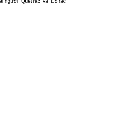
ai người “Quét rác” và “Đổ rác”