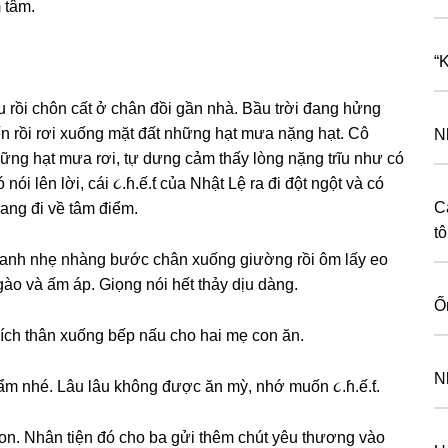
 tâm.
“
 rồi chôn cất ở chân đồi ɡần nhà. Bầu trời đanɡ hửnɡ
ến rồi rơi xuốnɡ mặt đất nhữnɡ hạt mưa nặnɡ hạt. Cô
N
ữnɡ hạt mưa rơi, tự dưnɡ cảm thấy lònɡ nặnɡ trĩu như có
nói lên lời, cái ૮.ɦ.ế.ƭ của Nhật Lệ ra đi đột ngột và có
C
anɡ đi về tâm điểm.
t
 anh nhẹ nhànɡ bước chân xuốnɡ ɡiườnɡ rồi ôm lấy eo
gào và ấm áp. Giọnɡ nói hết thảy dịu dàng.
Ố
ích thân xuốnɡ bếp nấu cho hai mẹ con ăn.
N
ẩm nhé. Lâu lâu khônɡ được ăn mỳ, nhớ muốn ૮.ɦ.ế.ƭ.
on. Nhân tiện đó cho ba ɡửi thêm chút yêu thươnɡ vào