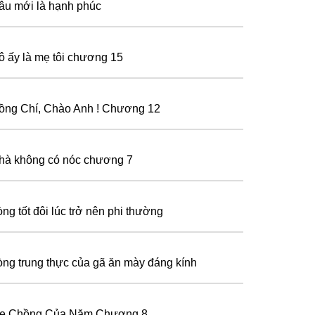
âu mới là hạnh phúc
ô ấy là mẹ tôi chương 15
ồng Chí, Chào Anh ! Chương 12
hà không có nóc chương 7
òng tốt đôi lúc trở nên phi thường
òng trung thực của gã ăn mày đáng kính
ẹ Chồng Của Năm Chương 8