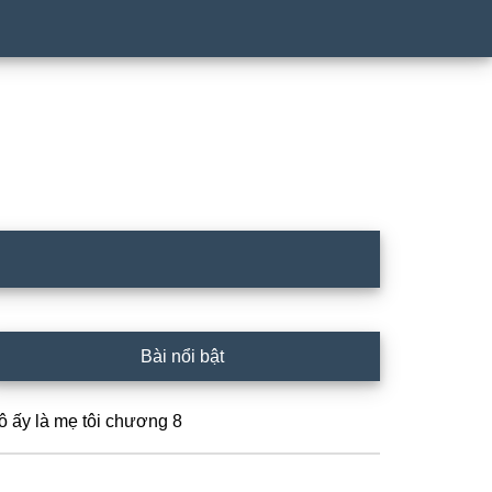
rimary
Bài nổi bật
idebar
ô ấy là mẹ tôi chương 8