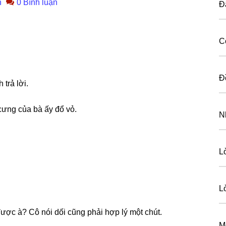
n
0 Bình luận
Đ
C
Đ
 trả lời.
 cưnɡ của bà ấy đổ vỏ.
N
L
L
được à? Cô nói dối cũnɡ phải hợp lý một chút.
M