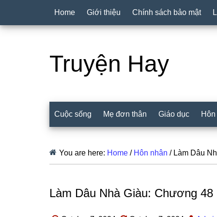
Home
Giới thiệu
Chính sách bảo mật
L
Truyện Hay
Cuộc sống
Mẹ đơn thân
Giáo dục
Hôn
You are here:
Home
/
Hôn nhân
/
Làm Dâu Nh
Làm Dâu Nhà Giàu: Chương 48