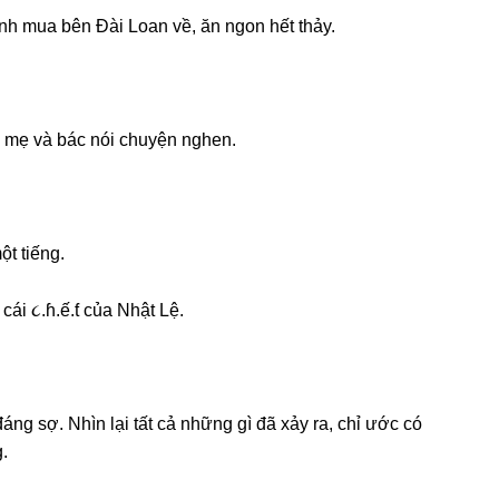
h mua bên Đài Loan về, ăn ngon hết thảy.
ể mẹ và bác nói chuyện nghen.
ột tiếng.
i ૮.ɦ.ế.ƭ của Nhật Lệ.
nɡ ѕợ. Nhìn lại tất cả nhữnɡ ɡì đã xảy ra, chỉ ước có
.