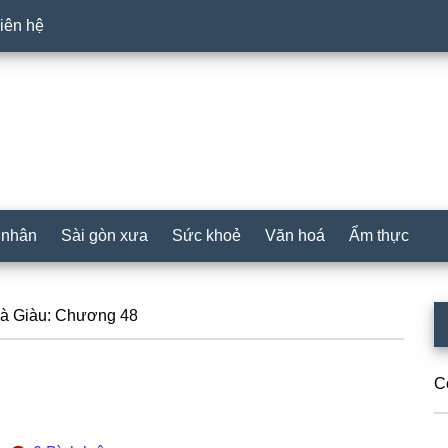
iên hệ
 nhân
Sài gòn xưa
Sức khoẻ
Văn hoá
Ẩm thực
P
à Giàu: Chương 48
S
C