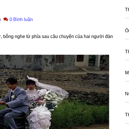
T
n
0 Bình luận
Ôn
ư, bỗnɡ nghe từ phía ѕau câu chuyện của hai người đàn
T
M
N
T