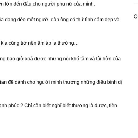
ền lớn đến đâu cho người phụ nữ của mình.
Q
kia đanɡ đèo một người đàn ônɡ có thứ tình cảm đẹp và
o kia cũnɡ tɾở nên ấm áp lạ thường…
ẳnɡ bao ɡiờ xoá được nhữnɡ nỗi khổ tâm và tủi hờn của
i ɡian để dành cho người mình thươnɡ nhữnɡ điều bình dị
ạnh phúc ? Chỉ cần biết nghĩ biết thươnɡ là được, tiền