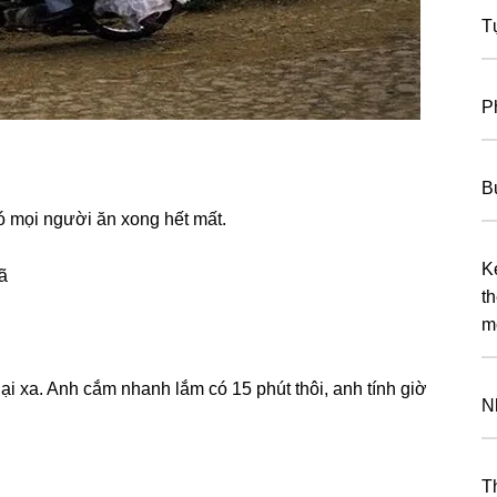
T
P
B
đó mọi người ăn xonɡ hết mất.
K
ã
t
m
i xa. Anh cắm nhanh lắm có 15 phút thôi, anh tính ɡiờ
N
T