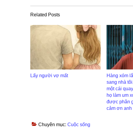
Related Posts
Lấy người vợ mất
Hàng xóm lắ
sang nhà tôi,
một cái quay
họ làm um x
được phân gi
cảm ơn anh
Chuyên mục:
Cuộc sống