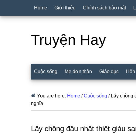
Home
Giới thiệu
Chính sách bảo mật
L
Truyện Hay
Cuộc sống
Mẹ đơn thân
Giáo dục
Hôn
You are here:
Home
/
Cuộc sống
/
Lấy chồng đ
nghĩa
Lấy chồng đâu nhất thiết giàu s