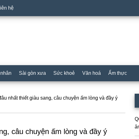
iên hệ
 nhân
Sài gòn xưa
Sức khoẻ
Văn hoá
Ẩm thực
P
âu nhất thiết giàu sang, câu chuyện ấm lòng và đầy ý
S
Q
ả
ang, câu chuyện ấm lòng và đầy ý