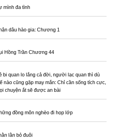
ự mình đa tình
hận dâu hào gia: Chương 1
ụi Hồng Trần Chương 44
ẻ bi quan lo lắng cả đời, người lạc quan thì dù
hế nào cũng gặp may mắn: Chỉ cần sống tích cực,
ọi chuyện ắt sẽ được an bài
hững đồng môn nghèo đi họp lớp
hằn lằn bỏ đuôi