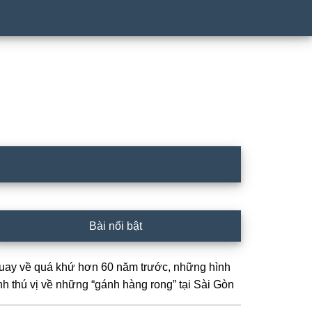
rimary
Bài nổi bật
idebar
uay về quá khứ hơn 60 năm trước, những hình
nh thú vị về những “gánh hàng rong” tại Sài Gòn