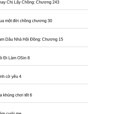
hay Chị Lấy Chồng: Chương 243
ua một đời chồng chương 30
àm Dâu Nhà Hội Đồng: Chương 15
ôi Đi Làm OSin 8
ình cờ yêu 4
a khùng chơi tết 6
ám cưới mẹ