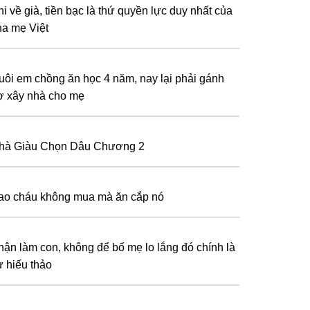
i về già, tiền bạc là thứ quyền lực duy nhất của
ha mẹ Việt
uôi em chồng ăn học 4 năm, nay lại phải gánh
ợ xây nhà cho mẹ
hà Giàu Chọn Dâu Chương 2
ao cháu không mua mà ăn cắp nó
hận làm con, không để bố mẹ lo lắng đó chính là
ự hiếu thảo