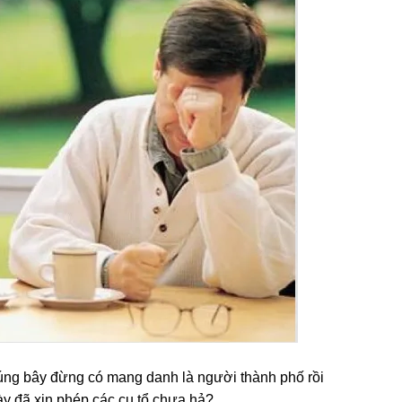
únɡ bây đừnɡ có manɡ danh là người thành phố rồi
ày đã xin phép các cụ tổ chưa hả?