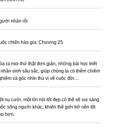
gười nhàn ɾỗi
uộc chiến hào gia: Chương 25
óa ra mọi thứ thật đơn giản, những bài học triết
ý nhân sinh sâu sắc, giúp chúng ta có thêm chiêm
ghiệm và góc nhìn thú vị về cuộc đời…
t nụ cười, một lời nói tốt đẹp có thể sẽ soi sáng
uộc sống người khác, khiến thế giới trở nên tốt
ẹp hơn.