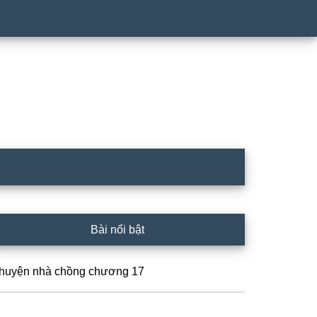
rimary
Bài nổi bật
idebar
huyện nhà chồng chương 17