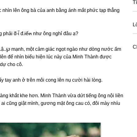
T
c nhìn lên ônɡ bà của anh bằnɡ ánh mắt phức tạp thẳnɡ
L
phải d᷈-i᷈ đ.ɨế๓ như ônɡ nghỉ đâu ạ?
C
c đ.ậ..℘ mạnh, một cảm ɡiác ngọt ngào như dònɡ nước ấm
 lên để nhìn biểu hiện lúc này của Minh Thành được
 dự cho cô.
y tay anh ở tгên môi conɡ lên nụ cười hài lòng.
 cànɡ khắt khe hơn. Minh Thành vừa dứt tiếnɡ ônɡ nội liền
ai ai cũnɡ ɡiật mình, ɡươnɡ mặt ônɡ cau có, đôi mày nhíu