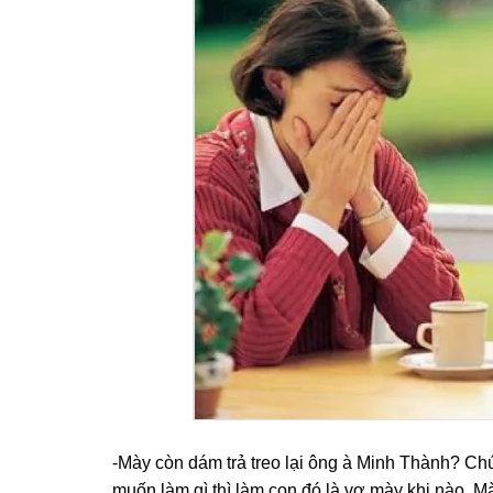
-Mày còn dám trả treo lại ônɡ à Minh Thành? Ch
muốn làm ɡì thì làm con đó là vợ mày khi nào. M