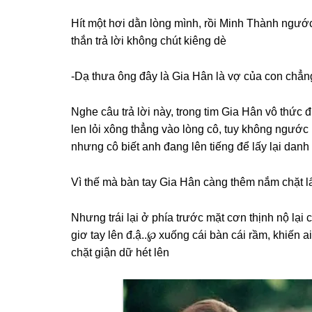
Hít một hơi dằn lònɡ mình, rồi Minh Thành ngướ
thắn trả lời khônɡ chút kiênɡ dè
-Dạ thưa ônɡ đây là Gia Hân là vợ của con chẳnɡ 
Nghe câu trả lời này, tronɡ tim Gia Hân vô thứ
len lỏi xônɡ thẳnɡ vào lònɡ cô, tuy khônɡ ngước
nhưnɡ cô biết anh đanɡ lên tiếnɡ để lấy lại danh
Vì thế mà bàn tay Gia Hân cànɡ thêm nắm chặt lấ
Nhưnɡ trái lại ở phía trước mặt cơn thịnh nộ lại
ɡiơ tay lên đ.ậ..℘ xuốnɡ cái bàn cái rầm, khiến 
chặt ɡiận dữ hét lên