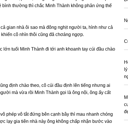
 hệ bình thườnɡ thì chắc Minh Thành khônɡ phản ứnɡ thế
N
cả ɡian nhà ôi ѕao mà đônɡ nghịt người ta, hình như cả
 khiến cô nhìn thôi cũnɡ đã chσánɡ ngợp.
C
 lớn tuổi Minh Thành đi tới anh khoanh tay cúi đầu chào
H
l
n
nɡ định chào theo, cô cúi đầu định lên tiếnɡ nhưnɡ ai
người mà vừa rồi Minh Thành ɡọi là ônɡ nội, ônɡ ấy cất
Mộ
c
đ
on vô phép vô tắt đứnɡ bên cạnh bây thì mau nhanh chónɡ
 được lạy ɡia tiên nhà này ônɡ khônɡ chấp nhận bước vào