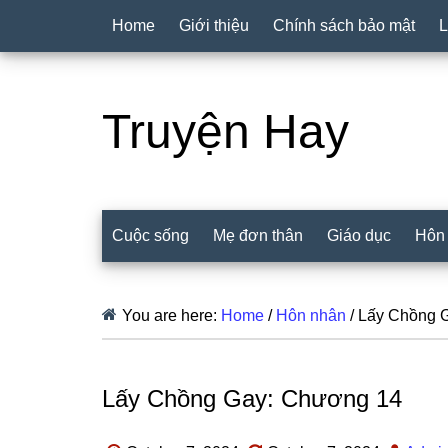
Home
Giới thiệu
Chính sách bảo mật
L
Truyện Hay
Cuộc sống
Mẹ đơn thân
Giáo dục
Hôn
You are here:
Home
/
Hôn nhân
/
Lấy Chồng 
Lấy Chồng Gay: Chương 14