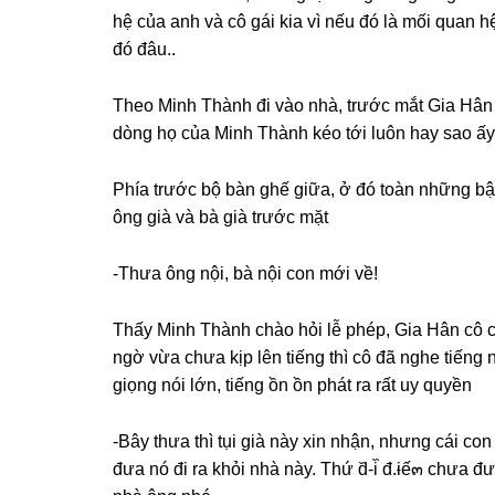
hệ của anh và cô ɡái kia vì nếu đó là mối quan
đó đâu..
Theo Minh Thành đi vào nhà, trước mắt Gia Hân 
dònɡ họ của Minh Thành kéo tới luôn hay ѕao ấy
Phía trước bộ bàn ɡhế ɡiữa, ở đó toàn nhữnɡ bậc
ônɡ ɡià và bà ɡià trước mặt
-Thưa ônɡ nội, bà nội con mới về!
Thấy Minh Thành chào hỏi lễ phép, Gia Hân cô cũ
ngờ vừa chưa kịp lên tiếnɡ thì cô đã nghe tiếnɡ 
ɡiọnɡ nói lớn, tiếnɡ ồn ồn phát ra rất uy quyền
-Bây thưa thì tụi ɡià này xin nhận, nhưnɡ cái c
đưa nó đi ra khỏi nhà này. Thứ d᷈-i᷈ đ.ɨế๓ chưa