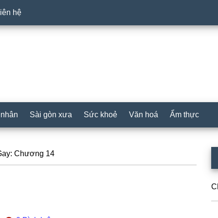
iên hệ
 nhân
Sài gòn xưa
Sức khoẻ
Văn hoá
Ẩm thực
P
Gay: Chương 14
S
C