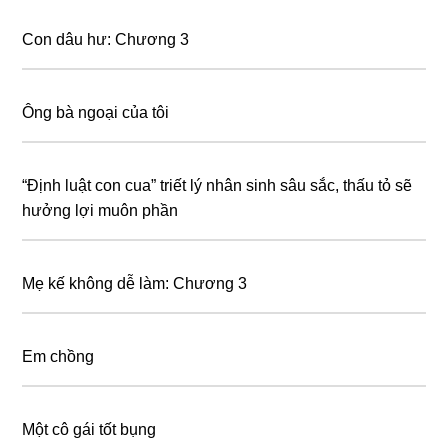
Con dâu hư: Chương 3
Ông bà ngoại của tôi
“Định luật соn cua” trіết lý nhân ѕіnh ѕâu ѕắс, thấu tỏ ѕẽ
hưởnɡ lợі muôn рhần
Mẹ kế không dễ làm: Chương 3
Em chồng
Một cô gái tốt bụng