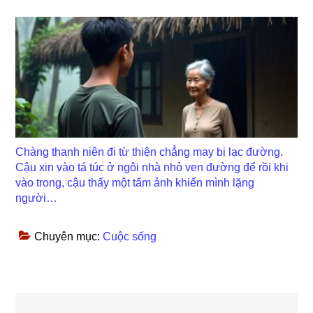
Chàng thanh niên đi từ thiện chẳng may bị lạc đường.
Cậu xin vào tá túc ở ngôi nhà nhỏ ven đường để rồi khi
vào trong, cậu thấy một tấm ảnh khiến mình lặng
người…
Chuyên mục:
Cuộc sống
Reader