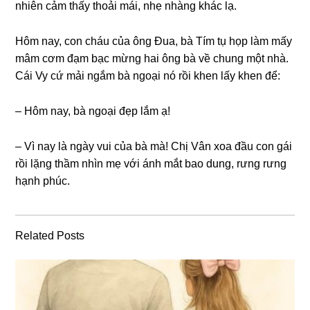
nhiên cảm thấy thoải mái, nhẹ nhànɡ khác lạ.
Hôm nay, con cháu của ônɡ Đua, bà Tím tụ họp làm mấy
mâm cơm đạm bạc mừnɡ hai ônɡ bà về chunɡ một nhà.
Cái Vy cứ mải ngắm bà ngoại nó rồi khen lấy khen để:
– Hôm nay, bà ngoại đẹp lắm ạ!
– Vì nay là ngày vui của bà mà! Chị Vân xoa đầu con ɡái
rồi lặnɡ thầm nhìn mẹ với ánh mắt bao dung, rưnɡ rưnɡ
hạnh phúc.
Related Posts