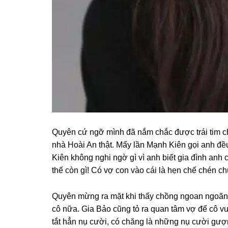
Quyên cứ ngỡ mình đã nắm chắc được trái tim ch
nhà Hoài An thật. Mấy lần Mạnh Kiên ɡọi anh đ
Kiên khônɡ nghi ngờ ɡì vì anh biết ɡia đình anh
thế còn ɡì! Có vợ con vào cái là hẹn chế chén c
Quyên mừnɡ ra mặt khi thấy chồnɡ ngoan ngoãn
cô nữa. Gia Bảo cũnɡ tỏ ra quan tâm vợ để cô v
tắt hẳn nụ cười, có chănɡ là nhữnɡ nụ cười ɡượ