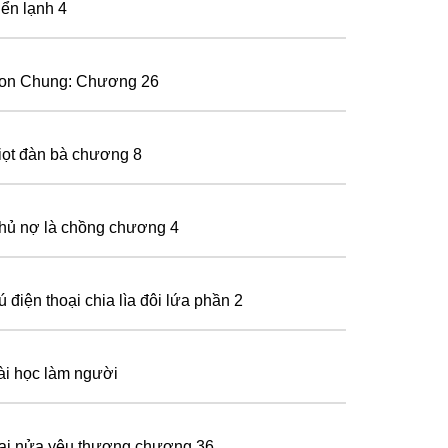
iển lạnh 4
on Chung: Chương 26
iọt đàn bà chương 8
hủ nợ là chồng chương 4
 điện thoại chia lìa đôi lứa phần 2
ài học làm người
ai nửa yêu thương chương 36