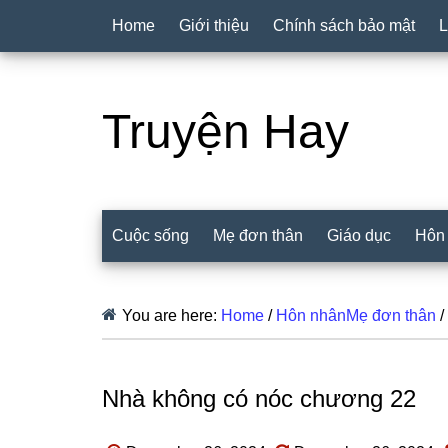
Home
Giới thiệu
Chính sách bảo mật
L
Truyện Hay
Cuộc sống
Mẹ đơn thân
Giáo dục
Hôn
You are here:
Home
/
Hôn nhânMẹ đơn thân
/
Nhà không có nóc chương 22