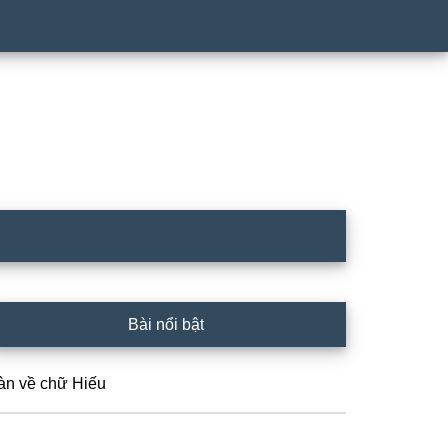
rimary
Bài nổi bật
idebar
àn về chữ Hiếu