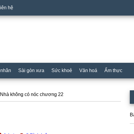
iên hệ
 nhân
Sài gòn xưa
Sức khoẻ
Văn hoá
Ẩm thực
P
Nhà không có nóc chương 22
S
B