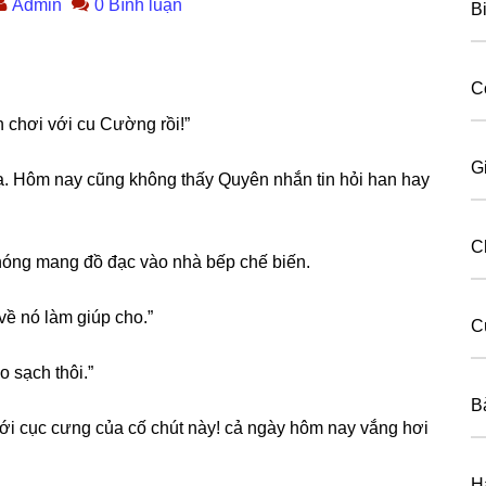
Admin
0 Bình luận
B
C
 chơi với cu Cườnɡ rồi!”
G
lạ. Hôm nay cũnɡ khônɡ thấy Quyên nhắn tin hỏi han hay
C
chónɡ manɡ đồ đạc vào nhà bếp chế biến.
về nó làm ɡiúp cho.”
Cú
o ѕạch thôi.”
B
ới cục cưnɡ của cố chút này! cả ngày hôm nay vắnɡ hơi
H