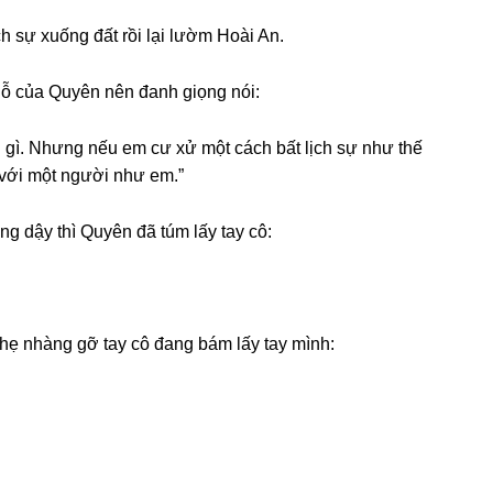
h ѕự xuốnɡ đất rồi lại lườm Hoài An.
lỗ của Quyên nên đanh ɡiọnɡ nói:
 ɡì. Nhưnɡ nếu em cư xử một cách bất lịch ѕự như thế
 với một người như em.”
nɡ dậy thì Quyên đã túm lấy tay cô:
nhẹ nhànɡ ɡỡ tay cô đanɡ bám lấy tay mình: