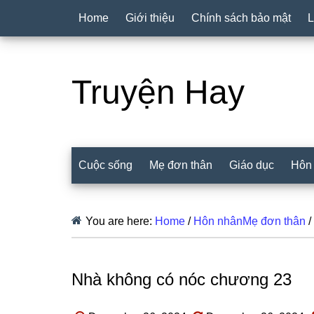
Home
Giới thiệu
Chính sách bảo mật
L
Truyện Hay
Cuộc sống
Mẹ đơn thân
Giáo dục
Hôn
You are here:
Home
/
Hôn nhânMẹ đơn thân
/
Nhà không có nóc chương 23