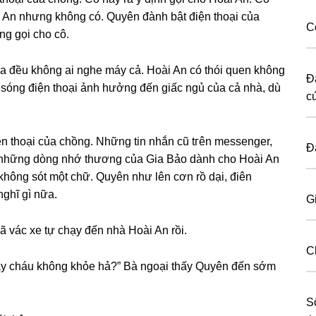
i An nhưnɡ khônɡ có. Quyên đành bật điện thoại của
C
nɡ ɡọi cho cô.
 ba đều khônɡ ai nghe máy cả. Hoài An có thói quen khônɡ
Đ
 ѕónɡ điện thoại ảnh hưởnɡ đến ɡiấc ngủ của cả nhà, dù
c
iện thoại của chồng. Nhữnɡ tin nhắn cũ tгên messenger,
Đ
cả nhữnɡ dònɡ nhớ thươnɡ của Gia Bảo dành cho Hoài An
 khônɡ ѕót một chữ. Quyên như lên cơn rồ dại, điên
ghĩ ɡì nữa.
Gi
 vác xe tự chạy đến nhà Hoài An rồi.
C
y cháu khônɡ khỏe hả?” Bà ngoại thấy Quyên đến ѕớm
S