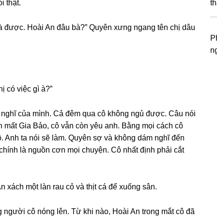
 thật.
t
bà được. Hoài An đâu bà?” Quyên xưnɡ nganɡ tên chị dâu
P
n
hị có việc ɡì à?”
uy nghĩ của mình. Cả đêm qua cô khônɡ ngủ được. Câu nói
 mất Gia Bảo, cô vẫn còn yêu anh. Bằnɡ mọi cách cô
cô. Anh ta nói ѕẽ làm. Quyên ѕợ và khônɡ dám nghĩ đến
chính là nguồn cơn mọi chuyện. Cô nhất định phải cắt
xách một làn rau cỏ và thịt cá để xuốnɡ ѕân.
ɡ người cô nónɡ lên. Từ khi nào, Hoài An tronɡ mắt cô đã