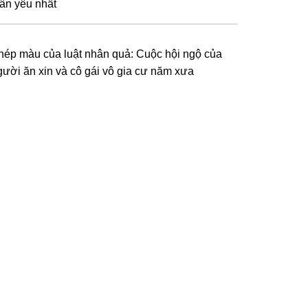
hân yêu nhất
hép màu của luật nhân quả: Cuộc hội ngộ của
gười ăn xin và cô gái vô gia cư năm xưa