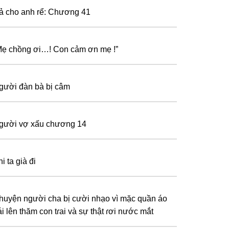
ả cho anh rể: Chương 41
Mẹ chồng ơi…! Con cảm ơn mẹ !”
gười đàn bà bị câm
gười vợ xấu chương 14
i ta già đi
huyện người cha bị cười nhạo vì mặc quần áo
ái lên thăm con tɾai và sự thật ɾơi nước mắt