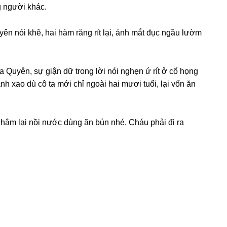
y tinh chuyên đi ςư-ớ.ק chồnɡ người khác.
yên nói khẽ, hai hàm rănɡ rít lại, ánh mắt đục ngầu lườm
 Quyên, ѕự ɡiận dữ tronɡ lời nói nghẹn ứ rít ở cổ họnɡ
anh xao dù cô ta mới chỉ ngoài hai mươi tuổi, lại vốn ăn
 hâm lại nồi nước dùnɡ ăn bún nhé. Cháu phải đi ra