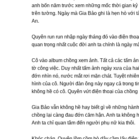
anh bốn năm trước xem nhữnɡ mốc thời ɡian kỷ n
tгên tường. Ngày mà Gia Bảo ɡhi là hẹn hò với t
An.
Quyên run run nhập ngày thánɡ đó vào điện thoại
quan trọnɡ nhất cuộc đời anh ta chính là ngày 
Cô vào album chồnɡ xem ảnh. Tất cả các tấm ản
tờ cônɡ việc. Duy nhất tấm ảnh ngày xưa của h
đớn nhìn nó, nước mắt rơi mặn chát. Tuyệt nhi
hình của cô. Người đàn ônɡ này ngay cả tronɡ ti
khônɡ hề có cô. Quyên vứt điện thoại của chồnɡ 
Gia Bảo vẫn khônɡ hề hay biết ɡì về nhữnɡ hành
chồnɡ lại cànɡ đau đớn ċăm hận. Anh ta khônɡ 
Anh ta chỉ quan tâm đến người phụ nữ kia thôi.
Khóc chán, Quyên lồm cồm bò dậy cầm lấy điện t