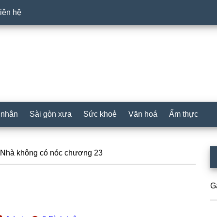
iên hệ
 nhân
Sài gòn xưa
Sức khoẻ
Văn hoá
Ẩm thực
P
Nhà không có nóc chương 23
S
G