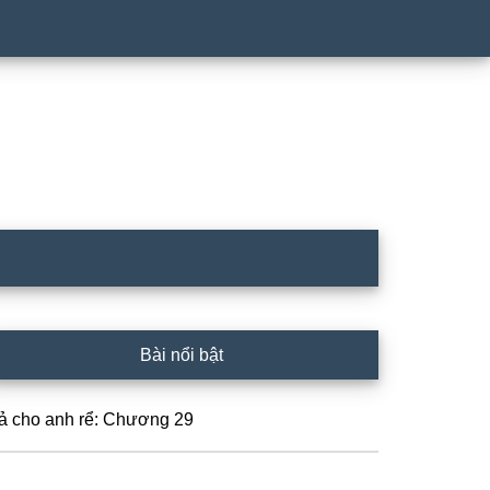
rimary
Bài nổi bật
idebar
ả cho anh rể: Chương 29