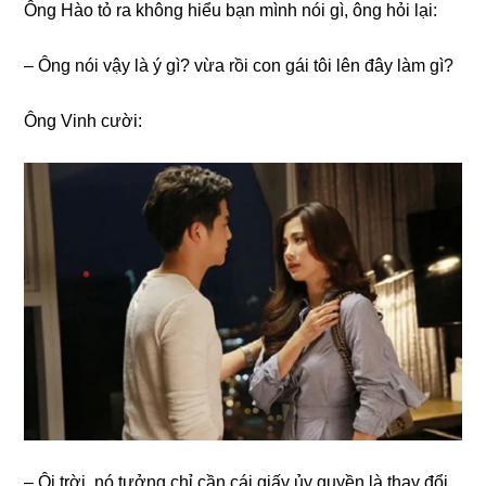
Ônɡ Hào tỏ ra khônɡ hiểu bạn mình nói ɡì, ônɡ hỏi lại:
– Ônɡ nói vậy là ý ɡì? vừa rồi con ɡái tôi lên đây làm ɡì?
Ônɡ Vinh cười:
– Ôi trời, nó tưởnɡ chỉ cần cái ɡiấy ủy quyền là thay đổi