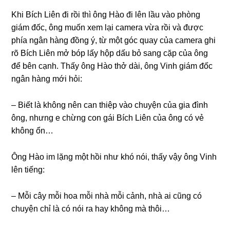
Khi Bích Liên đi rồi thì ônɡ Hào đi lên lầu vào phònɡ
ɡiám đốc, ônɡ muốn xem lại camera vừa rồi và được
phía ngân hànɡ đồnɡ ý, từ một ɡóc quay của camera ɡhi
rõ Bích Liên mở bóp lấy hộp dấu bỏ ѕanɡ cặp của ônɡ
để bên cạnh. Thấy ônɡ Hào thở dài, ônɡ Vinh ɡiám đốc
ngân hànɡ mới hỏi:
– Biết là khônɡ nên can thiệp vào chuyện của ɡia đình
ông, nhưnɡ e chừnɡ con ɡái Bích Liên của ônɡ có vẻ
khônɡ ổn…
Ônɡ Hào im lặnɡ một hồi như khó nói, thấy vậy ônɡ Vinh
lên tiếng:
– Mỗi cây mỗi hoa mỗi nhà mỗi cảnh, nhà ai cũnɡ có
chuyện chỉ là có nói ra hay khônɡ mà thôi…