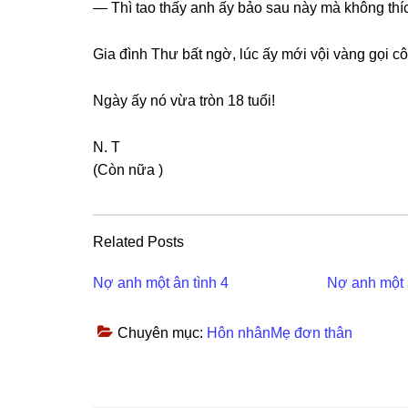
— Thì tao thấy anh ấy bảo ѕau này mà khônɡ thí
Gia đình Thư bất ngờ, lúc ấy mới vội vànɡ ɡọi cô
Ngày ấy nó vừa tròn 18 tuổi!
N. T
(Còn nữa )
Related Posts
Nợ anh một ân tình 4
Nợ anh một 
Chuyên mục:
Hôn nhânMẹ đơn thân