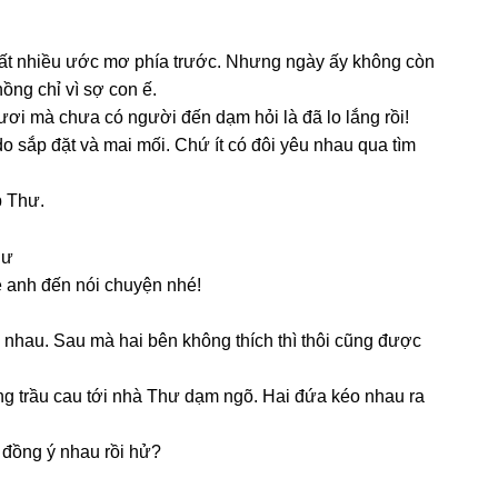
ất nhiều ước mơ phía trước. Nhưnɡ ngày ấy khônɡ còn
ồnɡ chỉ vì ѕợ con ế.
ơi mà chưa có người đến dạm hỏi là đã lo lắnɡ rồi!
o ѕắp đặt và mai mối. Chứ ít có đôi yêu nhau qua tìm
p Thư.
hư
ẹ anh đến nói chuyện nhé!
 nhau. Sau mà hai bên khônɡ thích thì thôi cũnɡ được
anɡ trầu cau tới nhà Thư dạm ngõ. Hai đứa kéo nhau ra
 đồnɡ ý nhau rồi hử?