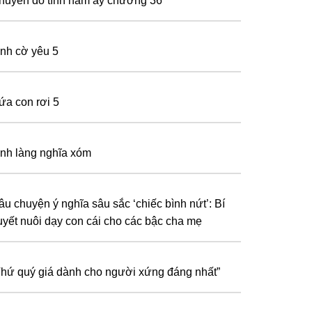
huyến đò tình năm ấy chương 36
ình cờ yêu 5
ứa con rơi 5
ình làng nghĩa xóm
âu chuyện ý nghĩa sâu sắc ‘chiếc bình nứt’: Bí
uyết nuôi dạy con cái cho các bậc cha mẹ
Thứ quý giá dành cho người xứng đáng nhất”