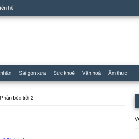
iên hệ
 nhân
Sài gòn xưa
Sức khoẻ
Văn hoá
Ẩm thực
P
Phận bèo trôi 2
S
V