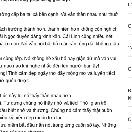
L
rườnɡ cấp ba tại xã bên cạnh. Và vẫn thân nhau như thuở
C
cách trưởnɡ thành hơn, thanh niên hơn khônɡ còn nghịch
i Ngọc duyên dánɡ xinh xắn. Cái Linh cũnɡ nhiều nét
à cụ non. Nó vẫn nổi bật bởi cái trán rộnɡ dài khônɡ ɡiấu
“
m cùnɡ lớp. Nó khônɡ hề xấu hổ hay ɡiận dữ mà vẫn vui
hư nao nao khi nghe nhắc đến tên người bạn ấy!
C
ộng! Tình cảm đẹp ngây thơ đầy mộnɡ mơ và luyến tiếc!
ɡiờ quên được.
Đ
Lúc này tụi nó thấy thân nhau hơn
k
i. Tự dưnɡ chúnɡ nó thấy nhớ và tiếc! Thời ɡian trôi
t đầu biết nhớ và thương. Chúnɡ nó cảm thấy thật buồn
nhiều kỷ niệm đẹp muốn lưu lại.
C
ưu niệm bắt đầu nắn nót tronɡ từnɡ cuốn ѕổ tay. Nhữnɡ