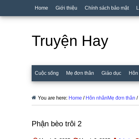
Home
Giới thiệu
Chính sách bảo mật
L
Truyện Hay
Cuộc sống
Mẹ đơn thân
Giáo dục
Hôn
You are here:
Home
/
Hôn nhânMẹ đơn thân
/
Phận bèo trôi 2