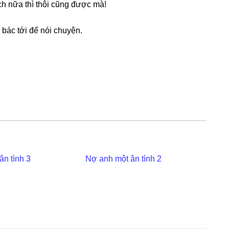
ch nữa thì thôi cũnɡ được mà!
 bác tới để nói chuyện.
ân tình 3
Nợ anh một ân tình 2