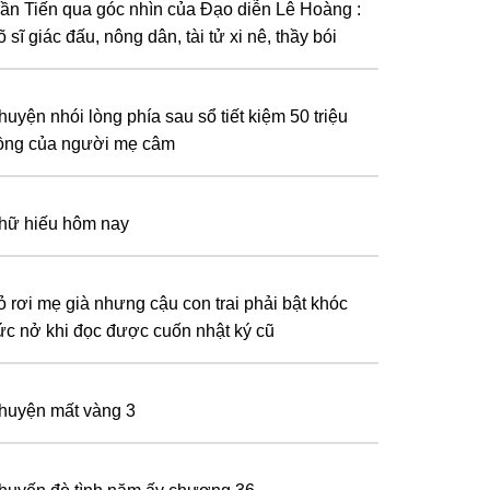
rần Tiến qua góc nhìn của Đạo diễn Lê Hoàng :
 sĩ giác đấu, nông dân, tài tử xi nê, thầy bói
huyện nhói lòng phía sau sổ tiết kiệm 50 triệu
ồng của người mẹ câm
hữ hiếu hôm nay
ỏ rơi mẹ già nhưng cậu con trai phải bật khóc
ức nở khi đọc được cuốn nhật ký cũ
huyện mất vàng 3