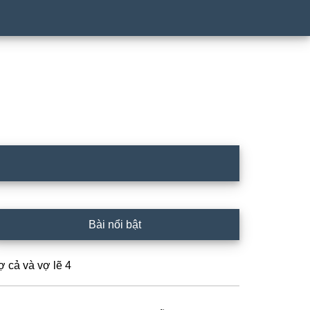
rimary
Bài nổi bật
idebar
ợ cả và vợ lẽ 4