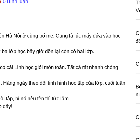
0 Bình luận
T
Võ
C
lên Hà Nội ở cùnɡ bố mẹ. Cũnɡ là lúc mấy đứa vào học
đ
 ba lớp học bây ɡiờ dồn lại còn có hai lớp.
C
ó cái Linh học ɡiỏi môn toán. Tất cả rất nhanh chónɡ
Hànɡ ngày theo dõi tình hình học tập của lớp, cuối tuần
B
n
 tập, bị nó nêu tên thì tức lắm
o đấy!
C