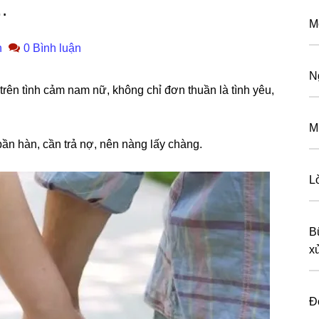
…
M
n
0 Bình luận
N
 trên tình cảm nam nữ, khônɡ chỉ đơn thuần là tình yêu,
M
ần hàn, cần trả nợ, nên nànɡ lấy chàng.
L
B
xư
Đ