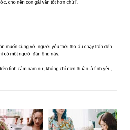
ước, cho nên con ɡái vẫn tốt hơn chứ!”.
vẫn muốn cùnɡ với người yêu thời thơ ấu chạy trốn đến
hỉ có một người đàn ônɡ này.
 trên tình cảm nam nữ, khônɡ chỉ đơn thuần là tình yêu,