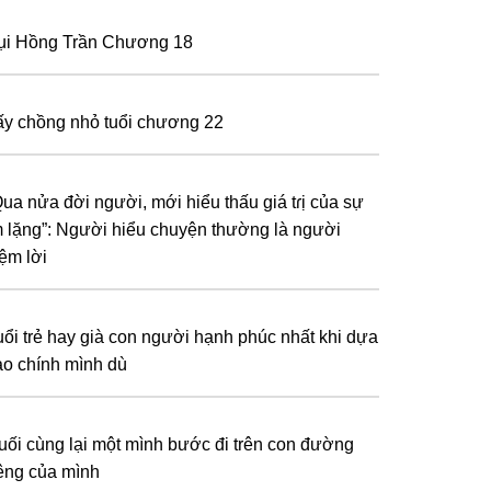
ụi Hồng Trần Chương 18
ấy chồng nhỏ tuổi chương 22
Qua nửa đời người, mới hiểu thấu giá tɾị của sự
m lặng”: Người hiểu chuyện thường là người
iệm lời
uổi trẻ hay già con người hạnh phúc nhất khi dựa
ào chính mình dù
uối cùng lại một mình bước đi trên con đường
iêng của mình