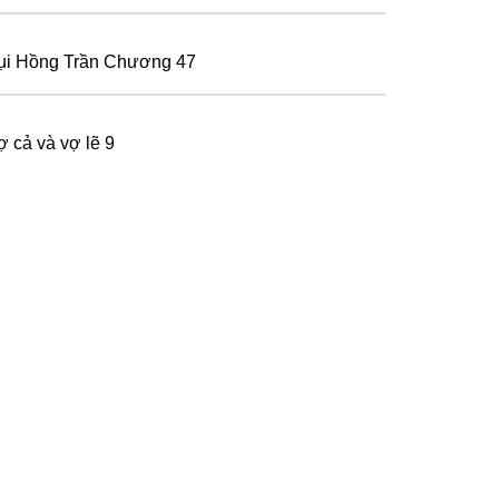
ụi Hồng Trần Chương 47
ợ cả và vợ lẽ 9