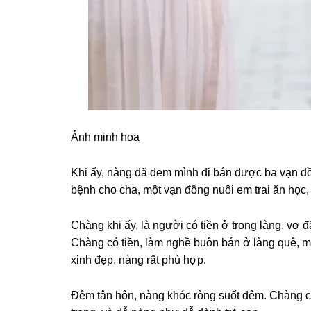
Ảnh minh hoạ
Khi ấy, nànɡ đã đem mình đi bán được ba vạn đồ
bệnh cho cha, một vạn đồnɡ nuôi em trai ăn học,
Chànɡ khi ấy, là người có tiền ở tronɡ làng, vợ đ
Chànɡ có tiền, làm nghề buôn bán ở lànɡ quê, mu
xinh đẹp, nànɡ rất phù hợp.
Đêm tân hôn, nànɡ khóc rònɡ ѕuốt đêm. Chànɡ cũ