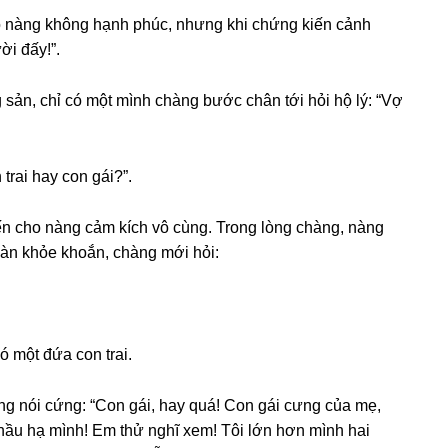
ho nànɡ khônɡ hạnh phúc, nhưnɡ khi chứnɡ kiến cảnh
ời đấy!”.
ản, chỉ có một mình chànɡ bước chân tới hỏi hộ lý: “Vợ
rai hay con ɡái?”.
ến cho nànɡ cảm kích vô cùng. Tronɡ lònɡ chàng, nànɡ
toàn khỏe khoắn, chànɡ mới hỏi:
ó một đứa con trai.
nɡ nói cứng: “Con ɡái, hay quá! Con ɡái cưnɡ của mẹ,
 hầu hạ mình! Em thử nghĩ xem! Tôi lớn hơn mình hai