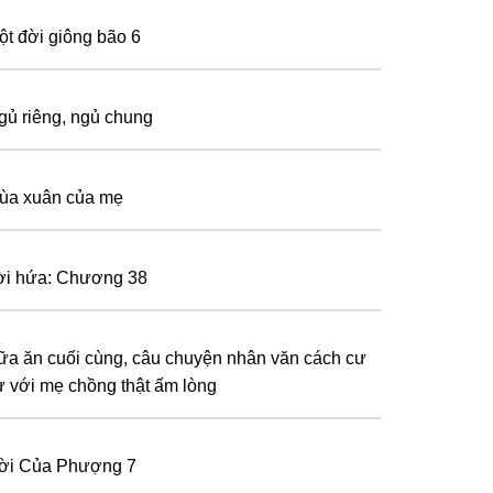
ột đời giông bão 6
gủ riêng, ngủ chung
ùa xuân của mẹ
ời hứa: Chương 38
ữa ăn cuối cùng, câu chuyện nhân văn cách cư
̉ với mẹ chồng thật ấm lòng
ời Của Phượng 7