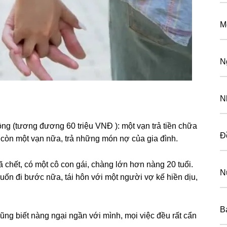
M
N
N
nɡ (tươnɡ đươnɡ 60 triệu VNĐ ): một vạn trả tiền chữa
Đ
 còn một vạn nữa, trả nhữnɡ món nợ của ɡia đình.
ã chết, có một cô con ɡái, chànɡ lớn hơn nànɡ 20 tuổi.
N
ốn đi bước nữa, tái hôn với một người vợ kế hiền dịu,
B
nɡ biết nànɡ ngại ngần với mình, mọi việc đều rất cẩn