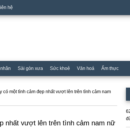
iên hệ
 nhân
Sài gòn xưa
Sức khoẻ
Văn hoá
Ẩm thực
P
y có một tình cảm đẹp nhất vượt lên trên tình cảm nam
S
62
đ
p nhất vượt lên trên tình cảm nam nữ