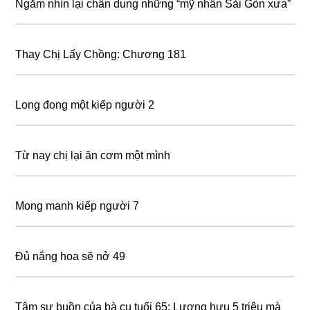
Ngắm nhìn lại chân dung những “mỹ nhân Sài Gòn xưa”
Thay Chị Lấy Chồng: Chương 181
Long đong một kiếp người 2
Từ nay chị lại ăn cơm một mình
Mong manh kiếp người 7
Đủ nắng hoa sẽ nở 49
Tâm sự buồn của bà cụ tuổi 65: Lương hưu 5 triệu mà