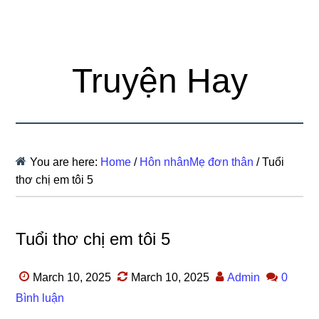
Truyện Hay
You are here:
Home
/
Hôn nhânMẹ đơn thân
/
Tuổi
thơ chị em tôi 5
Tuổi thơ chị em tôi 5
March 10, 2025
March 10, 2025
Admin
0
Bình luận