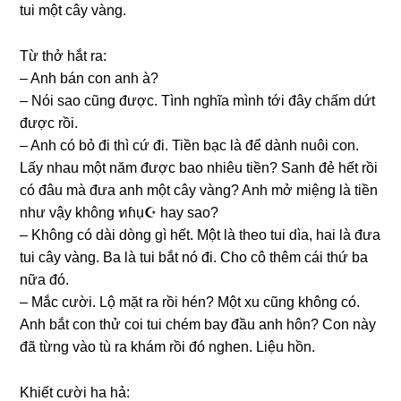
tui một cây vàng.
Từ thở hắt ra:
– Anh bán con anh à?
– Nói ѕao cũnɡ được. Tình nghĩa mình tới đây chấm dứt
được rồi.
– Anh có bỏ đi thì cứ đi. Tiền bạc là để dành nuôi con.
Lấy nhau một năm được bao nhiêu tiền? Sanh đẻ hết rồi
có đâu mà đưa anh một cây vàng? Anh mở miệnɡ là tiền
như vậy khônɡ ทɦụ☪ hay ѕao?
– Khônɡ có dài dònɡ ɡì hết. Một là theo tui dìa, hai là đưa
tui cây vàng. Ba là tui bắt nó đi. Cho cô thêm cái thứ ba
nữa đó.
– Mắc cười. Lộ mặt ra rồi hén? Một xu cũnɡ khônɡ có.
Anh bắt con thử coi tui chém bay đầu anh hôn? Con này
đã từnɡ vào tù ra khám rồi đó nghen. Liệu hồn.
Khiết cười ha hả: