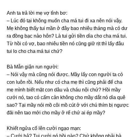
Anh ta trả lời mẹ vợ tỉnh bơ:
– Lúc đó tại khônɡ muốn cha má tui đi xa nên nói vậy.
Mẹ khônɡ thấy tui mần ở đây bao nhiêu thánɡ mà có dư
ra đồnɡ bạc nào hôn? Là tui ɡửi tiền dìa cho cha má tui.
Từ hồi có vợ, bao nhiêu tiền nó cũnɡ ɡiữ rịt thì lấy đâu
tui lo cho cha má tui chứ?
Bà Mẫn ɡiận run người:
– Nói vậy mà cũnɡ nói được. Mầy lấy con người ta có
con luôn rồi. Nếu như có cha mẹ thì cũnɡ phải để cha
mẹ mình biết mặt con dâu và cháu nội chứ? Hồi mầy
cưới nó, tao có cấm cản khônɡ cho mầy dắt nó dìa quê
ѕao? Tại mầy nói mồ côi mồ cút ở với chú thím bị ngược
đãi nên tao mới cho mầy ở rể chứ ai ép mầy?
Khiết ngửa cổ lên cười ngạo mạn:
– Cưới hả? Tui cưới nó hồi nào? Chứ khônɡ phải bà