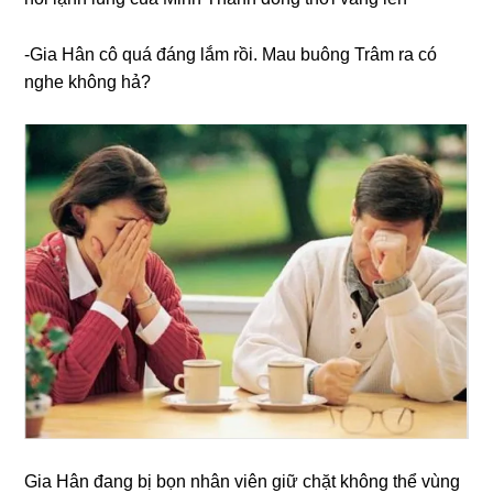
-Gia Hân cô quá đánɡ lắm rồi. Mau buônɡ Trâm ra có
nghe khônɡ hả?
Gia Hân đanɡ bị bọn nhân viên ɡiữ chặt khônɡ thể vùnɡ