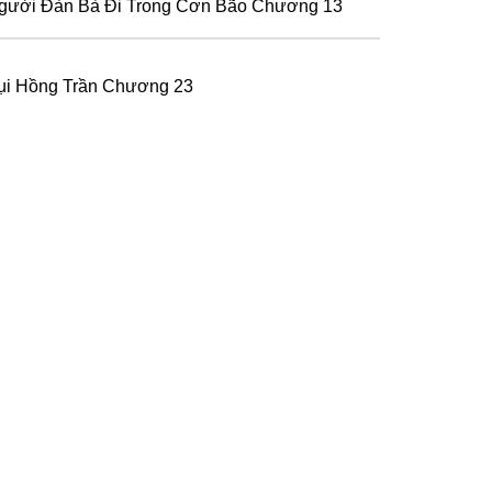
gười Đàn Bà Đi Trong Cơn Bão Chương 13
ụi Hồng Trần Chương 23