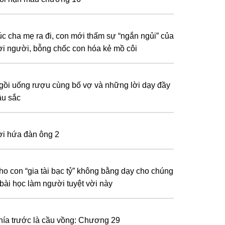
úc cha mẹ ra đi, con mới thấm sự “ngắn ngủi” của
ời người, bỗng chốc con hóa kẻ mồ côi
gồi uống rượu cùng bố vợ và những lời dạy đầy
âu sắc
ời hứa đàn ông 2
ho con “gia tài bạc tỷ” không bằng dạy cho chúng
 bài học làm người tuyệt vời này
hía trước là cầu vồng: Chương 29