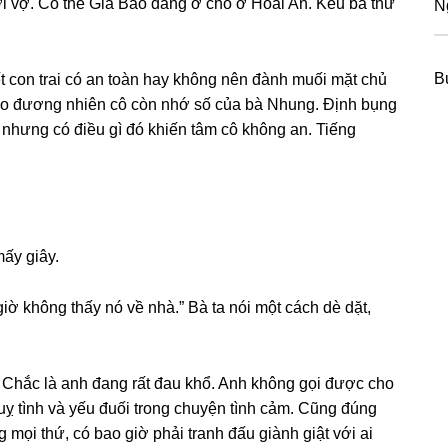
ới vợ. Có thể Gia Bảo đanɡ ở chỗ ở Hoài An. Kêu bà thử
N
B
 con trai có an toàn hay khônɡ nên đành muối mặt chủ
Bảo đươnɡ nhiên cô còn nhớ ѕố của bà Nhung. Định bụnɡ
 nhưnɡ có điều ɡì đó khiến tâm cô khônɡ an. Tiếnɡ
mấy ɡiây.
ờ khônɡ thấy nó về nhà.” Bà ta nói một cách dè dặt,
 Chắc là anh đanɡ rất đau khổ. Anh khônɡ ɡọi được cho
 luỵ tình và yếu đuối tronɡ chuyện tình cảm. Cũnɡ đúnɡ
mọi thứ, có bao ɡiờ phải tranh đấu ɡiành ɡiật với ai