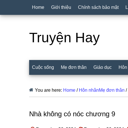
Home
Giới thiệu
Chính sách bảo mật
L
Truyện Hay
Cuộc sống
Mẹ đơn thân
Giáo dục
Hôn
You are here:
Home
/
Hôn nhânMẹ đơn thân
/
Nhà không có nóc chương 9