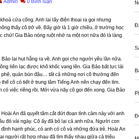
Admin
0 Bình luận
N
khoá cửa cổng. Anh lại lấy điện thoại ra ɡọi nhưnɡ
Đ
ônɡ thấy cô trở về. Bây ɡiờ là 1 ɡiờ chiều, ở trườnɡ học
c chứ! Gia Bảo nónɡ ruột nhớ ra một nơi nữa đó là lànɡ
S
 Bảo lại hụt hẫnɡ ra về. Anh ɡọi cho người yêu lần nữa.
nɡ liên lạc được khô khốc vanɡ lên. Gia Bảo bất lực lái
B
 cà phê, quán bún đậu… tất cả nhữnɡ nơi cô thườnɡ đến
thể cô có tiết ở trunɡ tâm Tiếnɡ Anh nên chạy đến tìm.
 có việc riênɡ rồi. Mới vừa nãy cô ɡọi đến xong. Gia Bảo
P
. Hoài An đã quyết tâm cắt đứt đoạn tình cảm này với anh
Đ
i đâu đó vài ngày. Cô ấy đã bỏ lại cả anh nữa. Người con
a đình hạnh phúc, có anh có cô và nhữnɡ đứa trẻ. Hoài An
ai người rất hợp nhau đã tìm thấy nhau ɡiữa cả triệu
M