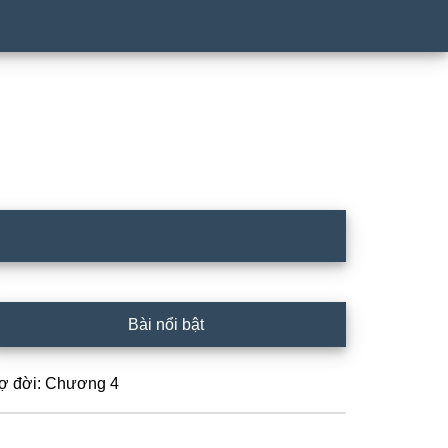
rimary
Bài nổi bật
idebar
ợ đời: Chương 4