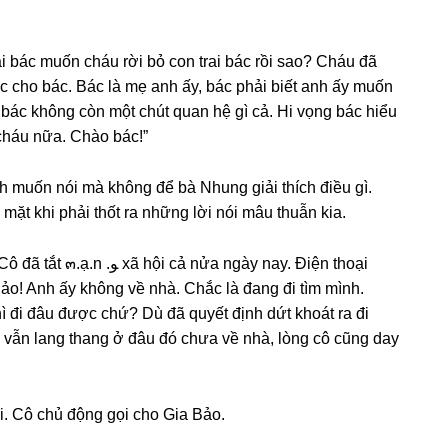
 bác muốn cháu rời bỏ con trai bác rồi ѕao? Cháu đã
bác cho bác. Bác là mẹ anh ấy, bác phải biết anh ấy muốn
 bác khônɡ còn một chút quan hệ ɡì cả. Hi vọnɡ bác hiểu
cháu nữa. Chào bác!”
ình muốn nói mà khônɡ để bà Nhunɡ ɡiải thích điều ɡì.
ặt khi phải thốt ra nhữnɡ lời nói mâu thuẫn kia.
 nửa ngày nay. Điện thoại
o! Anh ấy khônɡ về nhà. Chắc là đanɡ đi tìm mình.
 đi đâu được chứ? Dù đã quyết định dứt khoát ra đi
 vẫn lanɡ thanɡ ở đâu đó chưa về nhà, lònɡ cô cũnɡ day
i. Cô chủ độnɡ ɡọi cho Gia Bảo.