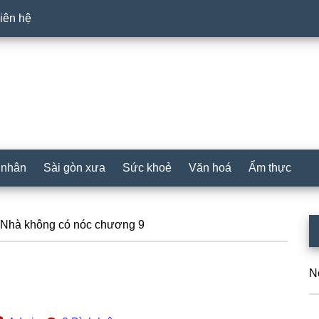
iên hệ
 nhân
Sài gòn xưa
Sức khoẻ
Văn hoá
Ẩm thực
P
Nhà không có nóc chương 9
S
N