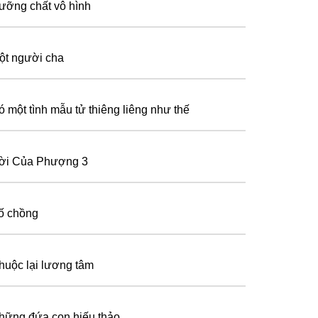
ưỡng chất vô hình
ột người cha
ó một tình mẫu tử thiêng liêng như thế
ời Của Phượng 3
ố chồng
huộc lại lương tâm
hững đứa con hiếu thảo