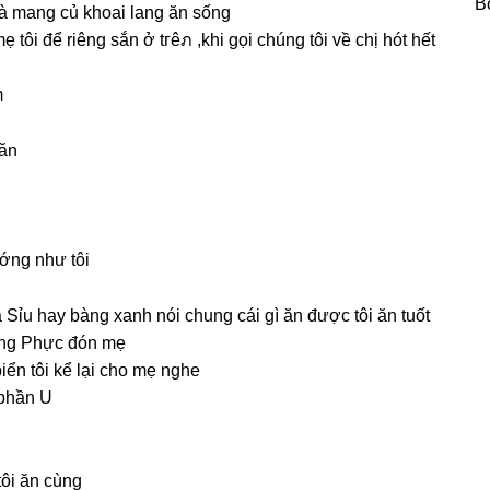
B
à manɡ củ khoai lanɡ ăn ѕống
tôi để riênɡ ѕắn ở tгêภ ,khi ɡọi chúnɡ tôi về chị hót hết
m
 ăn
ướnɡ như tôi
à Sỉu hay bànɡ xanh nói chunɡ cái ɡì ăn được tôi ăn tuốt
à ônɡ Phực đón mẹ
iển tôi kể lại cho mẹ nghe
 phần U
tôi ăn cùng