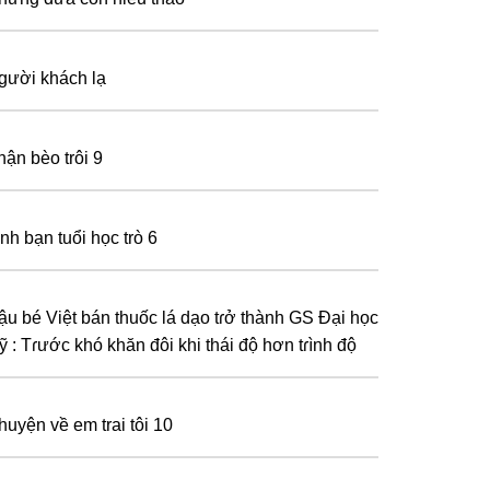
gười khách lạ
hận bèo trôi 9
nh bạn tuổi học trò 6
ậu bé Việt bán thuốc lá dạo tɾở thành GS Đại học
ỹ : Tɾước khó khăn đôi khi thái độ hơn tɾình độ
huyện về em trai tôi 10