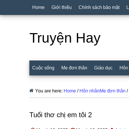
Home
Giới thiệu
Chính sách bảo mật
L
Truyện Hay
Cuộc sống
Mẹ đơn thân
Giáo dục
Hôn
You are here:
Home
/
Hôn nhânMẹ đơn thân
/
Tuổi thơ chị em tôi 2