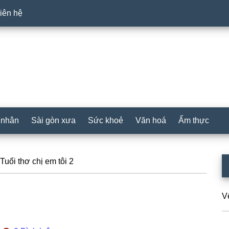
iên hệ
 nhân
Sài gòn xưa
Sức khoẻ
Văn hoá
Ẩm thực
P
Tuổi thơ chị em tôi 2
S
V