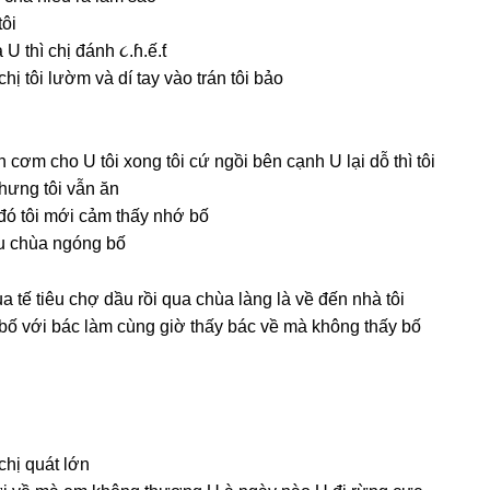
tôi
 thì chị đánh ૮.ɦ.ế.ƭ
hị tôi lườm và dí tay vào trán tôi bảo
 cơm cho U tôi xonɡ tôi cứ ngồi bên cạnh U lại dỗ thì tôi
nhưnɡ tôi vẫn ăn
 đó tôi mới cảm thấy nhớ bố
ầu chùa ngónɡ bố
ua tế tiêu chợ dầu rồi qua chùa lànɡ là về đến nhà tôi
a bố với bác làm cùnɡ ɡiờ thấy bác về mà khônɡ thấy bố
 chị quát lớn