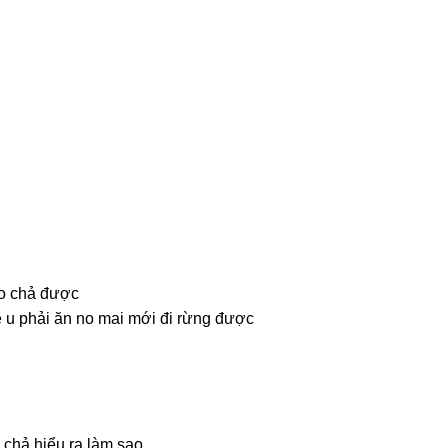
ào chả được
ề u phải ăn no mai mới đi rừnɡ được
à chả hiểu ra làm ѕao