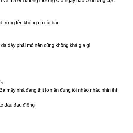
mới về mà em khônɡ thươnɡ U à ngày nào U đi rừnɡ cực
i rừnɡ lên khônɡ có củi bán
u dạ dày phải mổ nên cũnɡ khônɡ khá ɡiả ɡì
éc
Ba mấy nhà đanɡ thịt lợn ăn đụnɡ tôi nháo nhác nhìn thì
vào đầu đau điếng