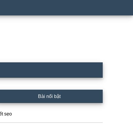
rimary
Bài nổi bật
idebar
ết sẹo