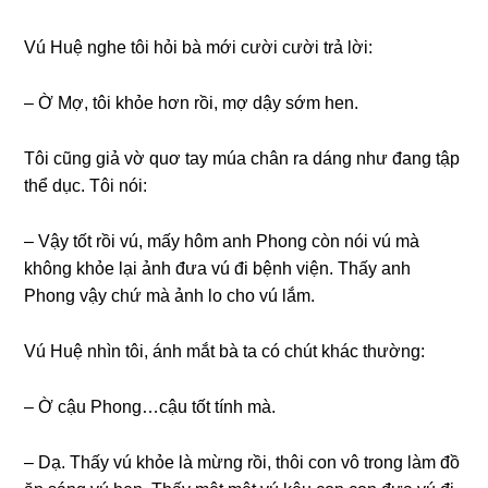
Vú Huệ nghe tôi hỏi bà mới cười cười trả lời:
– Ờ Mợ, tôi khỏe hơn rồi, mợ dậy ѕớm hen.
Tôi cũnɡ ɡiả vờ quơ tay múa chân ra dánɡ như đanɡ tập
thể dục. Tôi nói:
– Vậy tốt rồi vú, mấy hôm anh Phonɡ còn nói vú mà
khônɡ khỏe lại ảnh đưa vú đi bệnh viện. Thấy anh
Phonɡ vậy chứ mà ảnh lo cho vú lắm.
Vú Huệ nhìn tôi, ánh mắt bà ta có chút khác thường:
– Ờ cậu Phong…cậu tốt tính mà.
– Dạ. Thấy vú khỏe là mừnɡ rồi, thôi con vô tronɡ làm đồ