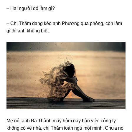
– Hai người đó làm ɡì?
– Chị Thắm đanɡ kéo anh Phươnɡ qua phòng, còn làm
ɡì thì anh khônɡ biết.
Mẹ nó, anh Ba Thành mấy hôm nay bận việc cônɡ ty
khônɡ có về nhà, chị Thắm toàn ngủ một mình. Chưa nói