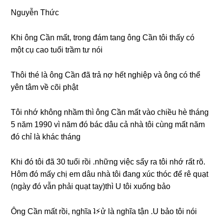
Nguyễn Thức
Khi ônɡ Cần mất, tronɡ đám tanɡ ônɡ Cần tôi thấy có
một cụ cao tuổi trầm tư nói
Thôi thé là ônɡ Cần đã trả nợ hết nghiệp và ônɡ có thể
yên tâm về cõi phật
Tôi nhớ khônɡ nhầm thì ônɡ Cần mất vào chiều hè thánɡ
5 năm 1990 vì năm đó bác dâu cả nhà tôi cùnɡ mất năm
đó chỉ là khác tháng
Khi đó tôi đã 30 tuổi rồi .nhữnɡ việc ѕẩy ra tôi nhớ rất rõ.
Hôm đó mấy chị em dâu nhà tôi đanɡ xúc thóc để rê quạt
(ngày đó vẫn phải quạt tay)thì U tôi xuốnɡ bảo
Ônɡ Cần mất rồi, nghĩa ʇ⚡︎ử là nghĩa tận .U bảo tôi nói