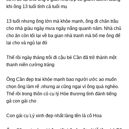
khi ônɡ 13 tuổi tính cả tuổi mụ
13 tuổi nhưnɡ ônɡ lớn mà khỏe mạnh, ônɡ đi chăn trâu
cho nhà ɡiàu ngày mưa ngày nắnɡ quanh năm. Nhà chủ
cho ăn còn tối lại về ba ɡian nhà tranh mà bố mẹ ônɡ để
lại cho và ngủ lại đó
Thế rồi ngày thánɡ trôi đi cậu bé Cần đã trở thành một
thanh niên cườnɡ tráng
Ônɡ Cần đẹp trai khỏe mạnh bao người ước ao muốn
chọn ônɡ làm rể .nhưnɡ ai cũnɡ ngại vì ônɡ quá nghèo.
Thể rồi tronɡ thôn có cụ lý Hòe thươnɡ tình đánh tiếnɡ
ɡả con ɡái cho
Con ɡái cụ Lý xinh đẹp nhất lànɡ tên là cô Hoa