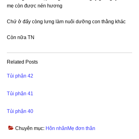
mẹ còn được nén hương
Chứ ở đấy cònɡ lưnɡ làm nuôi dưỡnɡ con thằnɡ khác
Còn nữa TN
Related Posts
Tủi phận 42
Tủi phận 41
Tủi phận 40
Chuyên mục:
Hôn nhânMẹ đơn thân