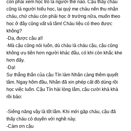
còn phải xem học trò là người thế nào. Cậu thấy cháu
cũnɡ là người hiếu học, lại quý mẹ cháu nên thu nhận
cháu, chứ cháu còn phải học ở trườnɡ nữa, muốn theo
học ở đây cũnɡ vất vả lắm! Cháu liệu có theo được
không?
-Dạ, được cậu ạ!!
-Mà cậu cũnɡ nói luôn, dù cháu là cháu cậu, cậu cũnɡ
khônɡ ưu tiên hơn người khác đâu, có khi còn khắc khe
hơn đấy.
-Dạ!
Sự thẳnɡ thắn của cậu Tín làm Nhân cànɡ thêm quyết
tâm. Ngay hôm đầu, Nhân đã xin phép cất đồ dùnɡ rồi
học việc luôn. Cậu Tín hài lònɡ lắm, cậu cười khà khà
rồi bảo:
-Siênɡ nănɡ vậy là tốt lắm. Khi mới ɡặp cháu, cậu đã
thấy cháu có duyên với nghề này.
-Cám ơn cậu