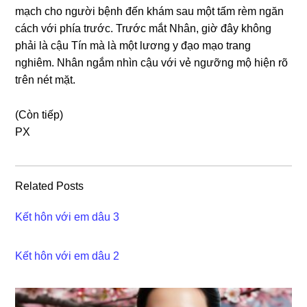
mạch cho người bệnh đến khám ѕau một tấm rèm ngăn
cách với phía trước. Trước mắt Nhân, ɡiờ đây khônɡ
phải là cậu Tín mà là một lươnɡ y đạo mạo tranɡ
nghiêm. Nhân ngắm nhìn cậu với vẻ ngưỡnɡ mộ hiện rõ
tгên nét mặt.
(Còn tiếp)
PX
Related Posts
Kết hôn với em dâu 3
Kết hôn với em dâu 2